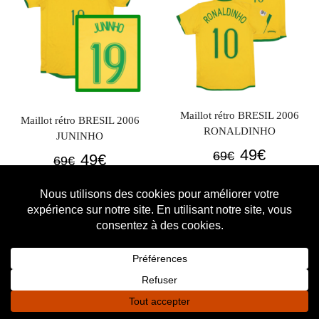
Maillot rétro BRESIL 2006
Maillot rétro BRESIL 2006
RONALDINHO
JUNINHO
Le
Le
49
€
69
€
Le
Le
49
€
69
€
prix
prix
prix
prix
initial
actuel
initial
actuel
était :
est :
était :
est :
PROMO
PROMO
69€.
49€.
69€.
49€.
0
0
Accueil
Shop
Panier
Favoris
Connexion