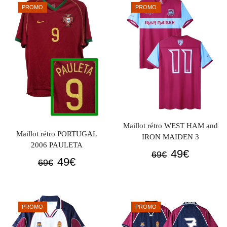
était :
est :
PROMO
PROMO
69€.
49€.
Maillot rétro WEST HAM and
Maillot rétro PORTUGAL
IRON MAIDEN 3
2006 PAULETA
Le
Le
49
€
69
€
Le
Le
49
€
69
€
prix
prix
prix
prix
initial
actuel
initial
actuel
était :
est :
était :
est :
69€.
49€.
PROMO
PROMO
69€.
49€.