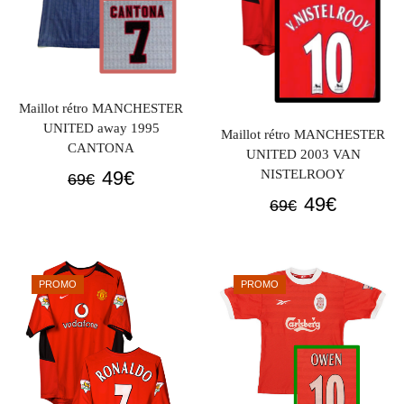
Maillot rétro MANCHESTER
UNITED away 1995
Maillot rétro MANCHESTER
CANTONA
UNITED 2003 VAN
Le
Le
49
€
NISTELROOY
69
€
prix
prix
Le
Le
49
€
69
€
initial
actuel
prix
prix
était :
est :
initial
actuel
69€.
49€.
était :
est :
PROMO
PROMO
69€.
49€.