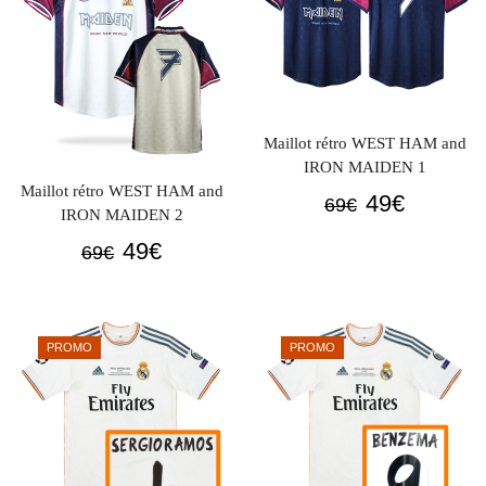
Maillot rétro WEST HAM and
IRON MAIDEN 1
Maillot rétro WEST HAM and
Le
Le
49
€
69
€
IRON MAIDEN 2
prix
prix
Le
Le
49
€
69
€
initial
actuel
prix
prix
était :
est :
initial
actuel
69€.
49€.
était :
est :
PROMO
PROMO
69€.
49€.