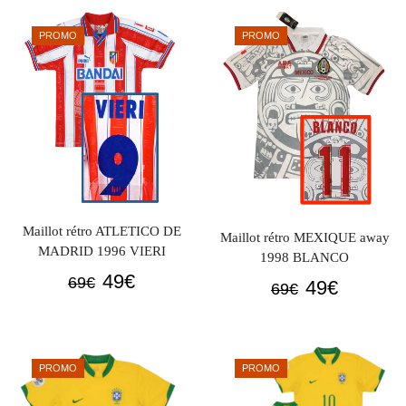
était :
est :
était :
est :
69€.
49€.
PROMO
PROMO
69€.
49€.
Maillot rétro ATLETICO DE
Maillot rétro MEXIQUE away
MADRID 1996 VIERI
1998 BLANCO
Le
Le
49
€
69
€
Le
Le
49
€
69
€
prix
prix
prix
prix
initial
actuel
initial
actuel
était :
est :
était :
est :
PROMO
PROMO
69€.
49€.
69€.
49€.