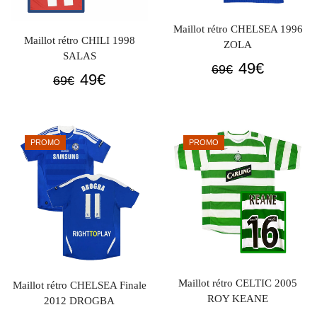
Maillot rétro CHELSEA 1996
Maillot rétro CHILI 1998
ZOLA
SALAS
Le
Le
49
€
69
€
Le
Le
49
€
69
€
prix
prix
prix
prix
initial
actuel
initial
actuel
était :
est :
était :
est :
69€.
49€.
PROMO
PROMO
69€.
49€.
Maillot rétro CELTIC 2005
Maillot rétro CHELSEA Finale
ROY KEANE
2012 DROGBA