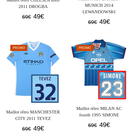
Maillot rétro CHELSEA third
MUNICH 2014
2011 DROGBA
LEWANDOWSKI
Le
Le
49
€
69
€
Le
Le
49
€
69
€
prix
prix
prix
prix
initial
actuel
initial
actuel
était :
est :
était :
est :
69€.
49€.
PROMO
PROMO
69€.
49€.
Maillot rétro MILAN AC
Maillot rétro MANCHESTER
fourth 1995 SIMONE
CITY 2011 TEVEZ
Le
Le
49
€
69
€
Le
Le
49
€
69
€
prix
prix