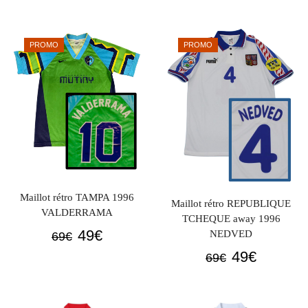
initial
actuel
initial
actuel
était :
est :
était :
est :
PROMO
PROMO
69€.
49€.
69€.
49€.
Maillot rétro TAMPA 1996
Maillot rétro REPUBLIQUE
VALDERRAMA
TCHEQUE away 1996
Le
Le
49
€
NEDVED
69
€
prix
prix
Le
Le
49
€
69
€
initial
actuel
prix
prix
était :
est :
initial
actuel
69€.
49€.