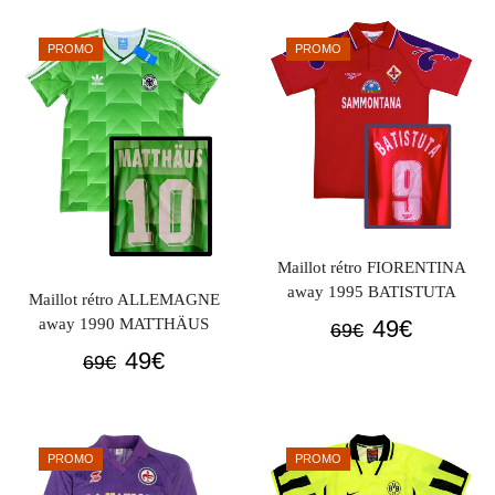
initial
actuel
initial
actuel
était :
est :
était :
est :
PROMO
PROMO
69€.
49€.
69€.
49€.
Maillot rétro FIORENTINA
away 1995 BATISTUTA
Maillot rétro ALLEMAGNE
Le
Le
49
€
away 1990 MATTHÄUS
69
€
prix
prix
Le
Le
49
€
69
€
initial
actuel
prix
prix
était :
est :
initial
actuel
69€.
49€.
était :
est :
PROMO
PROMO
69€.
49€.