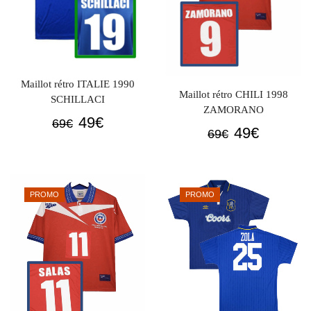
Maillot rétro ITALIE 1990
Maillot rétro CHILI 1998
SCHILLACI
ZAMORANO
Le
Le
49
€
69
€
Le
Le
49
€
69
€
prix
prix
prix
prix
initial
actuel
initial
actuel
était :
est :
était :
est :
69€.
49€.
PROMO
PROMO
69€.
49€.