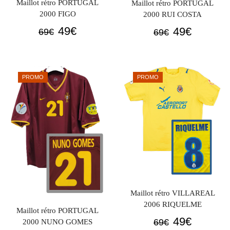
Maillot rétro PORTUGAL
Maillot rétro PORTUGAL
2000 FIGO
2000 RUI COSTA
Le
Le
Le
Le
49
€
49
€
69
€
69
€
prix
prix
prix
prix
initial
actuel
initial
actuel
était :
est :
était :
est :
PROMO
PROMO
69€.
49€.
69€.
49€.
Maillot rétro VILLAREAL
2006 RIQUELME
Maillot rétro PORTUGAL
Le
Le
49
€
69
€
2000 NUNO GOMES