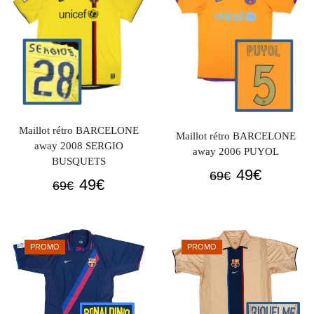
Maillot rétro BARCELONE
Maillot rétro BARCELONE
away 2008 SERGIO
away 2006 PUYOL
BUSQUETS
Le
Le
49
€
69
€
Le
Le
49
€
69
€
prix
prix
prix
prix
initial
actuel
initial
actuel
était :
est :
était :
est :
69€.
49€.
PROMO
PROMO
69€.
49€.