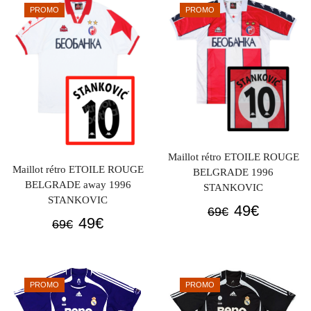
était :
est :
PROMO
PROMO
69€.
49€.
Maillot rétro ETOILE ROUGE
Maillot rétro ETOILE ROUGE
BELGRADE 1996
BELGRADE away 1996
STANKOVIC
STANKOVIC
Le
Le
49
€
69
€
Le
Le
49
€
69
€
prix
prix
prix
prix
initial
actuel
initial
actuel
était :
est :
était :
est :
69€.
49€.
PROMO
PROMO
69€.
49€.