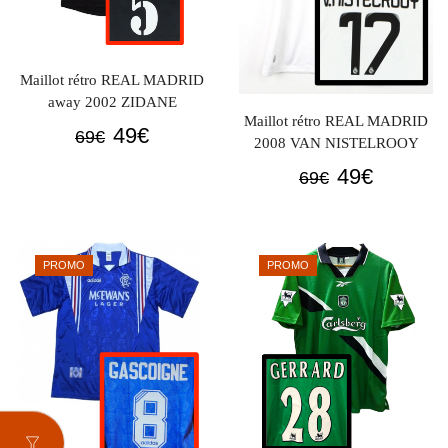
Maillot rétro REAL MADRID
away 2002 ZIDANE
Maillot rétro REAL MADRID
Le
Le
49
€
69
€
2008 VAN NISTELROOY
prix
prix
Le
Le
49
€
69
€
initial
actuel
prix
prix
était :
est :
initial
actuel
69€.
49€.
était :
est :
PROMO
PROMO
69€.
49€.