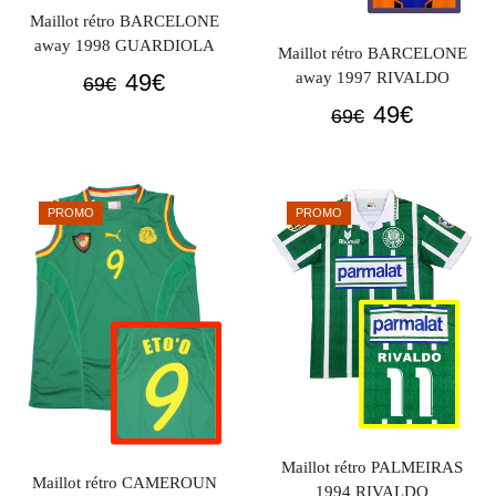
Maillot rétro BARCELONE
away 1998 GUARDIOLA
Maillot rétro BARCELONE
Le
Le
away 1997 RIVALDO
49
€
69
€
prix
prix
Le
Le
49
€
69
€
initial
actuel
prix
prix
était :
est :
initial
actuel
69€.
49€.
était :
est :
PROMO
PROMO
69€.
49€.
Maillot rétro PALMEIRAS
Maillot rétro CAMEROUN
1994 RIVALDO