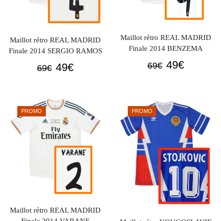
Maillot rétro REAL MADRID
Maillot rétro REAL MADRID
Finale 2014 BENZEMA
Finale 2014 SERGIO RAMOS
Le
Le
49
€
Le
Le
69
€
49
€
69
€
prix
prix
prix
prix
initial
actuel
initial
actuel
était :
est :
était :
est :
PROMO
PROMO
69€.
49€.
69€.
49€.
Maillot rétro REAL MADRID