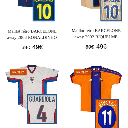
Maillot rétro BARCELONE
Maillot rétro BARCELONE
away 2002 RIQUELME
away 2003 RONALDINHO
Le
Le
Le
Le
49
€
49
€
69
€
69
€
prix
prix
prix
prix
initial
actuel
initial
actuel
était :
est :
était :
est :
PROMO
PROMO
69€.
49€.
69€.
49€.