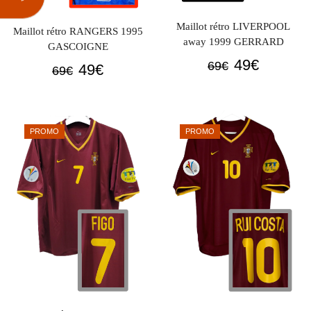
Maillot rétro LIVERPOOL
Maillot rétro RANGERS 1995
away 1999 GERRARD
GASCOIGNE
Le
Le
49
€
69
€
Le
Le
49
€
69
€
prix
prix
prix
prix
initial
actuel
initial
actuel
était :
est :
était :
est :
PROMO
PROMO
69€.
49€.
69€.
49€.