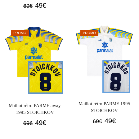
prix
prix
Le
Le
49
€
69
€
initial
actuel
prix
prix
était :
est :
initial
actuel
69€.
49€.
était :
est :
PROMO
PROMO
69€.
49€.
Maillot rétro PARME 1995
Maillot rétro PARME away
STOICHKOV
1995 STOICHKOV
Le
Le
49
€
Le
Le
69
€
49
€
69
€
prix
prix
prix
prix
initial
actuel
initial
actuel