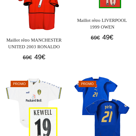
Maillot rétro LIVERPOOL
1999 OWEN
Le
Le
49
€
69
€
Maillot rétro MANCHESTER
prix
prix
UNITED 2003 RONALDO
initial
actuel
Le
Le
49
€
69
€
était :
est :
prix
prix
69€.
49€.
initial
actuel
était :
est :
PROMO
PROMO
69€.
49€.