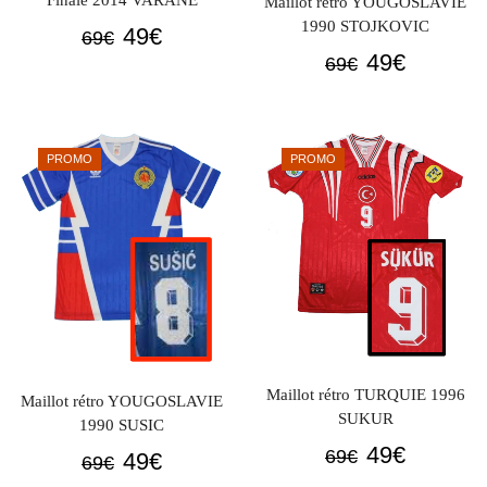
Finale 2014 VARANE
Maillot rétro YOUGOSLAVIE
1990 STOJKOVIC
Le
Le
49
€
69
€
Le
Le
49
€
prix
prix
69
€
prix
prix
initial
actuel
initial
actuel
était :
est :
était :
est :
69€.
49€.
PROMO
PROMO
69€.
49€.
Maillot rétro TURQUIE 1996
Maillot rétro YOUGOSLAVIE
SUKUR
1990 SUSIC
Le
Le
49
€
Le
Le
69
€
49
€
69
€
prix
prix
prix
prix