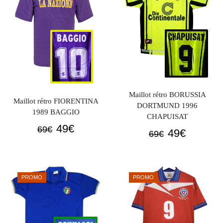
Maillot rétro BORUSSIA
Maillot rétro FIORENTINA
DORTMUND 1996
1989 BAGGIO
CHAPUISAT
Le
Le
49
€
69
€
Le
Le
49
€
69
€
prix
prix
prix
prix
initial
actuel
initial
actuel
était :
est :
était :
est :
PROMO
PROMO
69€.
49€.
69€.
49€.