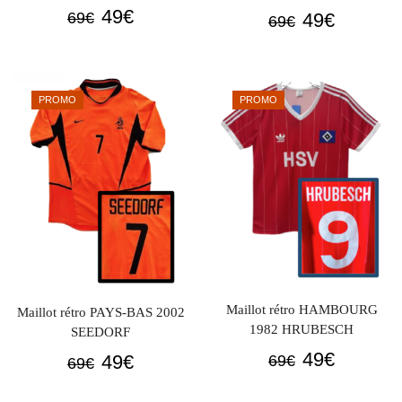
Le
Le
49
€
Le
Le
49
€
69
€
69
€
prix
prix
prix
prix
initial
actuel
initial
actuel
était :
est :
était :
est :
PROMO
PROMO
69€.
49€.
69€.
49€.
Maillot rétro HAMBOURG
Maillot rétro PAYS-BAS 2002
1982 HRUBESCH
SEEDORF
Le
Le
49
€
Le
Le
49
€
69
€
69
€
prix
prix
prix
prix