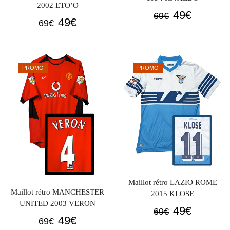
2002 ETO’O
Le
Le
49
€
69
€
Le
Le
49
€
69
€
prix
prix
prix
prix
initial
actuel
initial
actuel
était :
est :
était :
est :
69€.
49€.
PROMO
PROMO
69€.
49€.
Maillot rétro LAZIO ROME
Maillot rétro MANCHESTER
2015 KLOSE
UNITED 2003 VERON
Le
Le
49
€
69
€
Le
Le
49
€
69
€
prix
prix