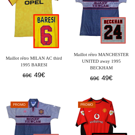
Maillot rétro MANCHESTER
Maillot rétro MILAN AC third
UNITED away 1995
1995 BARESI
BECKHAM
Le
Le
49
€
69
€
Le
Le
49
€
69
€
prix
prix
prix
prix
initial
actuel
initial
actuel
était :
est :
était :
est :
PROMO
PROMO
69€.
49€.
69€.
49€.