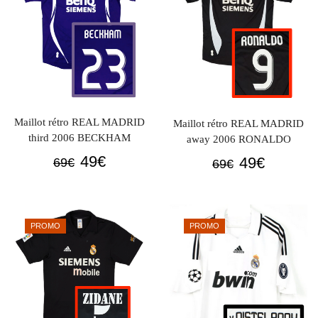
Maillot rétro REAL MADRID
Maillot rétro REAL MADRID
third 2006 BECKHAM
away 2006 RONALDO
Le
Le
49
€
Le
Le
49
€
69
€
69
€
prix
prix
prix
prix
initial
actuel
initial
actuel
était :
est :
était :
est :
PROMO
PROMO
69€.
49€.
69€.
49€.