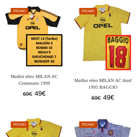
était :
est :
était :
est :
PROMO
PROMO
69€.
49€.
69€.
49€.
Maillot rétro MILAN AC
Maillot rétro MILAN AC third
Centenaire 1999
1995 BAGGIO
Le
Le
49
€
69
€
Le
Le
49
€
69
€
prix
prix
prix
prix
initial
actuel
initial
actuel
était :
est :
était :
est :
69€.
49€.
PROMO
PROMO
69€.
49€.