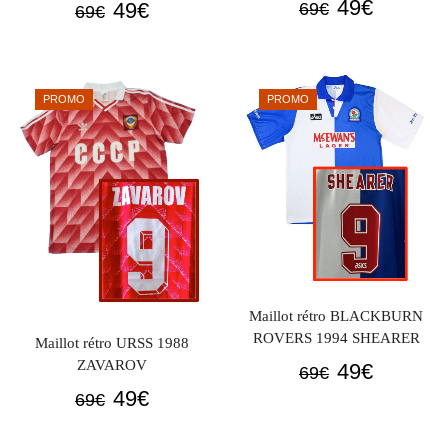
Le
Le
49
€
Le
Le
49
€
69
€
69
€
prix
prix
prix
prix
initial
actuel
initial
actuel
était :
est :
était :
est :
PROMO
PROMO
69€.
49€.
69€.
49€.
Maillot rétro BLACKBURN
ROVERS 1994 SHEARER
Maillot rétro URSS 1988
ZAVAROV
Le
Le
49
€
69
€
Le
Le
prix
prix
49
€
69
€
prix
prix
initial
actuel
initial
actuel