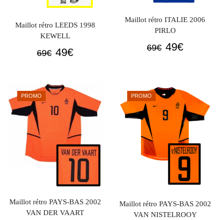
Maillot rétro ITALIE 2006
Maillot rétro LEEDS 1998
PIRLO
KEWELL
Le
Le
49
€
69
€
Le
Le
49
€
69
€
prix
prix
prix
prix
initial
actuel
initial
actuel
était :
est :
était :
est :
PROMO
PROMO
69€.
49€.
69€.
49€.
Maillot rétro PAYS-BAS 2002
Maillot rétro PAYS-BAS 2002
VAN DER VAART
VAN NISTELROOY