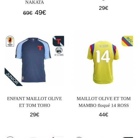
NAKATA
29
€
Le
Le
49
€
69
€
prix
prix
initial
actuel
était :
est :
69€.
49€.
ENFANT MAILLOT OLIVE
MAILLOT OLIVE ET TOM
ET TOM TOHO
MAMBO floqué 14 ROSS
29
€
44
€