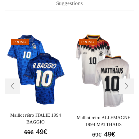
Suggestions
PROMO
PROMO
Maillot rétro ITALIE 1994
Maillot rétro ALLEMAGNE
BAGGIO
1994 MATTHAUS
Le
Le
49
€
69
€
Le
Le
49
€
69
€
prix
prix