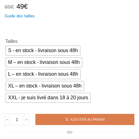
Le
Le
49
€
69
€
prix
prix
Guide des tailles
initial
actuel
était :
est :
69€.
49€.
Tailles
S - en stock - livraison sous 48h
M – en stock - livraison sous 48h
L – en stock - livraison sous 48h
XL – en stock - livraison sous 48h
XXL - je suis livré dans 18 à 20 jours
AJOUTER AU PANIER
quantité
de
OU
Maillot
rétro