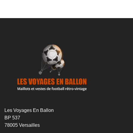
prix
prix
initial
actuel
initial
actuel
était :
est :
était :
est :
69€.
49€.
69€.
49€.
Les Voyages En Ballon
BP 537
78005 Versailles