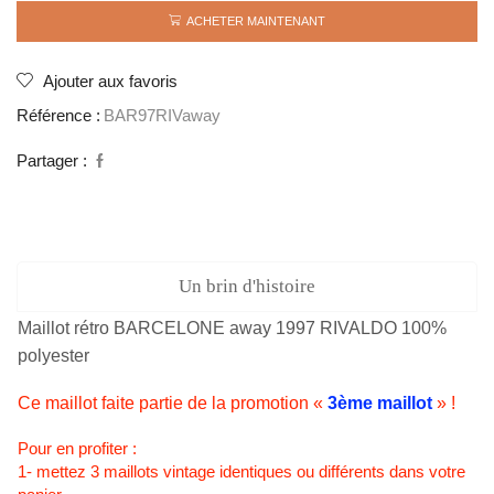
BARCELONE
ACHETER MAINTENANT
away
1997
RIVALDO
Ajouter aux favoris
Référence :
BAR97RIVaway
Partager :
Un brin d'histoire
Maillot rétro BARCELONE away 1997 RIVALDO 100%
polyester
Ce maillot faite partie de la promotion «
3ème maillot
» !
Pour en profiter :
1- mettez 3 maillots vintage identiques ou différents dans votre