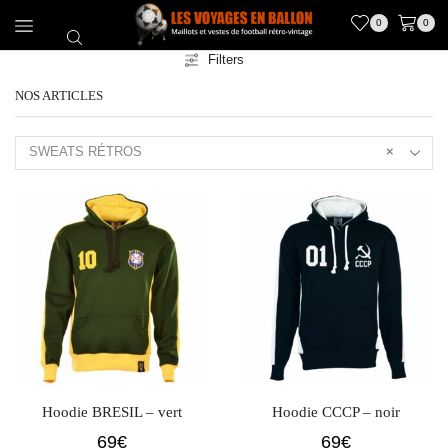
0
0
Filters
NOS ARTICLES
SWEATS RÉTROS
×
Hoodie BRESIL – vert
Hoodie CCCP – noir
69
€
69
€