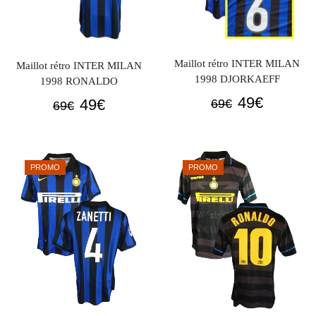
Maillot rétro INTER MILAN
Maillot rétro INTER MILAN
1998 DJORKAEFF
1998 RONALDO
Le
Le
49
€
Le
Le
49
€
69
€
69
€
prix
prix
prix
prix
initial
actuel
initial
actuel
était :
est :
était :
est :
PROMO
PROMO
69€.
49€.
69€.
49€.