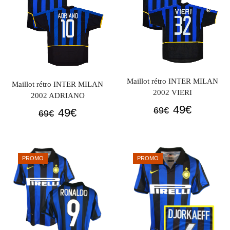
Maillot rétro INTER MILAN
Maillot rétro INTER MILAN
2002 VIERI
2002 ADRIANO
Le
Le
49
€
69
€
Le
Le
49
€
69
€
prix
prix
prix
prix
initial
actuel
initial
actuel
était :
est :
était :
est :
PROMO
PROMO
69€.
49€.
69€.
49€.