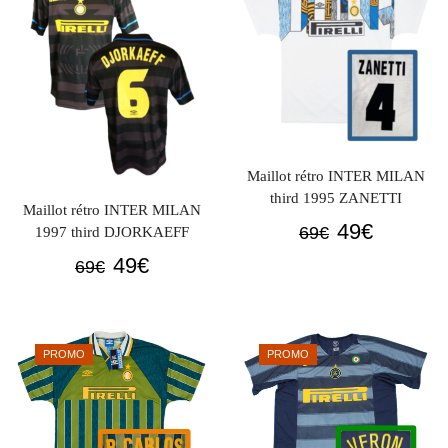
69€.
49€.
69€.
49€.
Maillot rétro INTER MILAN
third 1995 ZANETTI
Maillot rétro INTER MILAN
Le
Le
49
€
69
€
1997 third DJORKAEFF
prix
prix
Le
Le
49
€
69
€
initial
actuel
prix
prix
était :
est :
initial
actuel
69€.
49€.
était :
est :
PROMO
PROMO
69€.
49€.