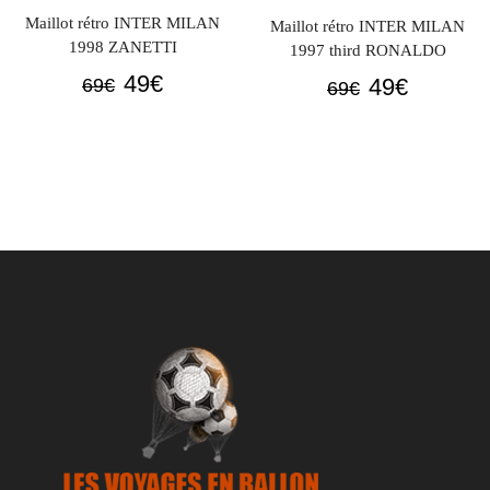
Maillot rétro INTER MILAN
Maillot rétro INTER MILAN
1998 ZANETTI
1997 third RONALDO
Le
Le
49
€
Le
Le
49
€
69
€
69
€
prix
prix
prix
prix
initial
actuel
initial
actuel
était :
est :
était :
est :
69€.
49€.
69€.
49€.