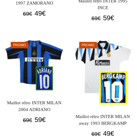
Maillot rétro INTER 1995
1997 ZAMORANO
INCE
Le
Le
49
€
69
€
Le
Le
59
€
69
€
prix
prix
prix
prix
initial
actuel
initial
actuel
était :
est :
était :
est :
69€.
49€.
PROMO
PROMO
69€.
59€.
Maillot rétro INTER MILAN
2004 ADRIANO
Maillot rétro INTER MILAN
Le
Le
59
€
69
€
away 1993 BERGKAMP
prix
prix
Le
Le
49
€
69
€
initial
actuel