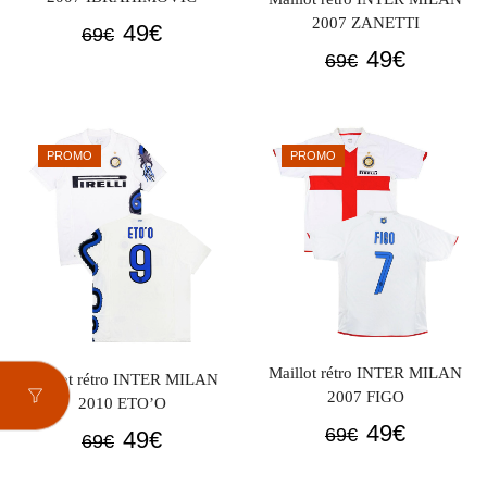
2007 ZANETTI
Le
Le
49
€
69
€
Le
Le
49
€
prix
prix
69
€
prix
prix
initial
actuel
initial
actuel
était :
est :
était :
est :
69€.
49€.
PROMO
PROMO
69€.
49€.
Maillot rétro INTER MILAN
Maillot rétro INTER MILAN
2007 FIGO
2010 ETO’O
Le
Le
49
€
69
€
Le
Le
49
€
69
€
prix
prix
prix
prix