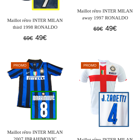
Maillot rétro INTER MILAN
away 1997 RONALDO
Maillot rétro INTER MILAN
Le
Le
49
€
third 1998 RONALDO
69
€
prix
prix
Le
Le
49
€
69
€
initial
actuel
prix
prix
était :
est :
initial
actuel
69€.
49€.
était :
est :
PROMO
PROMO
69€.
49€.
Maillot rétro INTER MILAN
2007 IBRAHIMOVIC
Maillot rétro INTER MILAN