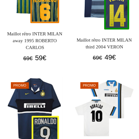
Maillot rétro INTER MILAN
Maillot rétro INTER MILAN
away 1995 ROBERTO
third 2004 VERON
CARLOS
Le
Le
Le
Le
49
€
59
€
69
€
69
€
prix
prix
prix
prix
initial
actuel
initial
actuel
était :
est :
était :
est :
PROMO
PROMO
69€.
49€.
69€.
59€.