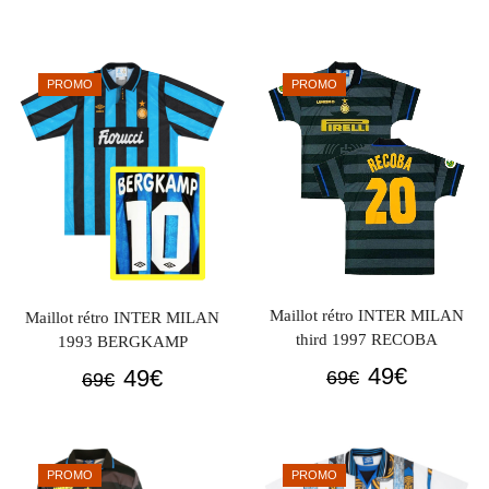
prix
prix
était :
est :
initial
actuel
69€.
59€.
était :
est :
PROMO
PROMO
69€.
49€.
Maillot rétro INTER MILAN
Maillot rétro INTER MILAN
third 1997 RECOBA
1993 BERGKAMP
Le
Le
49
€
Le
Le
49
€
69
€
69
€
prix
prix
prix
prix
initial
actuel
initial
actuel
était :
est :
était :
est :
PROMO
PROMO