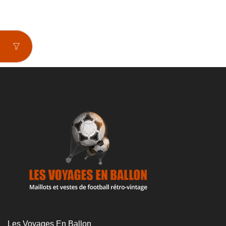
prix
prix
initial
actuel
était :
est :
69€.
49€.
Les Voyages En Ballon