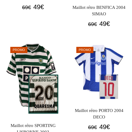
Le
Le
49
€
69
€
Maillot rétro BENFICA 2004
prix
prix
SIMAO
initial
actuel
Le
Le
49
€
69
€
était :
est :
prix
prix
69€.
49€.
initial
actuel
était :
est :
PROMO
PROMO
69€.
49€.
Maillot rétro PORTO 2004
DECO
Le
Le
49
€
Maillot rétro SPORTING
69
€