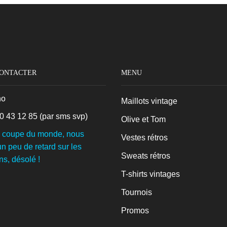
69€.
49€.
CONTACTER
MENU
no
Maillots vintage
0 43 12 85
(par sms svp)
Olive et Tom
a coupe du monde, nous
Vestes rétros
n peu de retard sur les
Sweats rétros
ns, désolé !
T-shirts vintages
Tournois
Promos