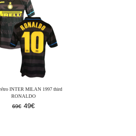
 rétro INTER MILAN 1997 third
RONALDO
Le
Le
49
€
69
€
prix
prix
initial
actuel
était :
est :