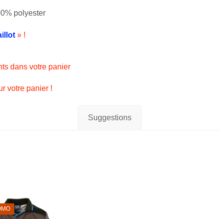
0% polyester
llot
» !
nts dans votre panier
r votre panier !
Suggestions
OMO