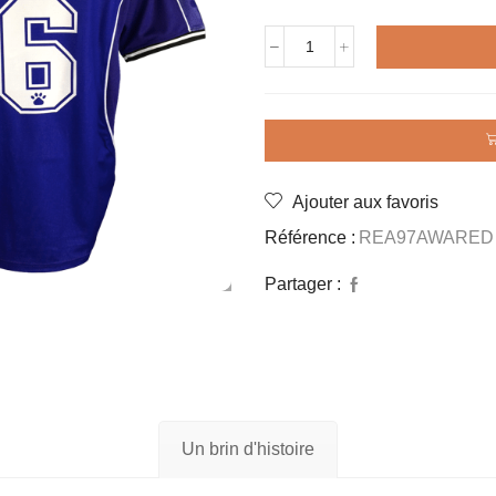
quantité
de
Maillot
rétro
REAL
MADRID
1997
Ajouter aux favoris
AWAY
REDONDO
Référence :
REA97AWARED
Partager :
Un brin d'histoire