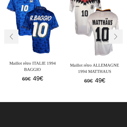
Maillot rétro ITALIE 1994
Maillot rétro ALLEMAGNE
BAGGIO
1994 MATTHAUS
Le
Le
49
€
69
€
Le
Le
49
€
69
€
prix
prix
prix
prix
initial
actuel
initial
actuel
était :
est :
était :
est :
69€.
49€.
69€.
49€.