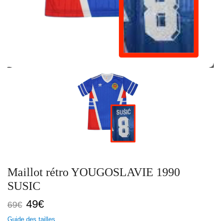
Maillot rétro YOUGOSLAVIE 1990
SUSIC
Le
Le
49
€
69
€
prix
prix
Guide des tailles