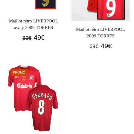
Maillot rétro LIVERPOOL
away 2009 TORRES
Maillot rétro LIVERPOOL
Le
Le
2009 TORRES
49
€
69
€
prix
prix
Le
Le
49
€
69
€
initial
actuel
prix
prix
était :
est :
initial
actuel
69€.
49€.
était :
est :
PROMO
69€.
49€.