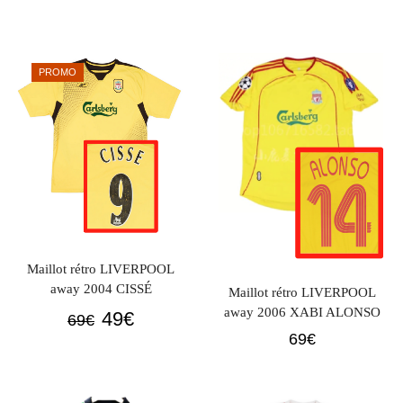
prix
prix
prix
prix
initial
actuel
initial
actuel
était :
est :
était :
est :
69€.
49€.
PROMO
69€.
49€.
Maillot rétro LIVERPOOL
away 2004 CISSÉ
Maillot rétro LIVERPOOL
away 2006 XABI ALONSO
Le
Le
49
€
69
€
69
€
prix
prix
initial
actuel
était :
est :