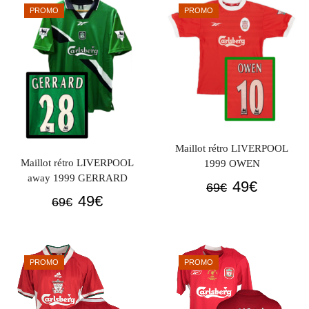
69€.
49€.
PROMO
PROMO
Maillot rétro LIVERPOOL
Maillot rétro LIVERPOOL
1999 OWEN
away 1999 GERRARD
Le
Le
49
€
69
€
Le
Le
49
€
prix
prix
69
€
prix
prix
initial
actuel
initial
actuel
était :
est :
était :
est :
69€.
49€.
PROMO
PROMO
69€.
49€.