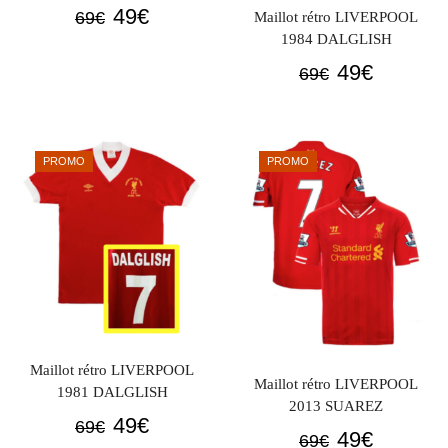
Le
Le
49
€
69
€
Maillot rétro LIVERPOOL
prix
prix
1984 DALGLISH
initial
actuel
Le
Le
49
€
69
€
était :
est :
prix
prix
69€.
49€.
initial
actuel
était :
est :
PROMO
PROMO
69€.
49€.
Maillot rétro LIVERPOOL
Maillot rétro LIVERPOOL
1981 DALGLISH
2013 SUAREZ
Le
Le
49
€
69
€
Le
Le
49
€
69
€