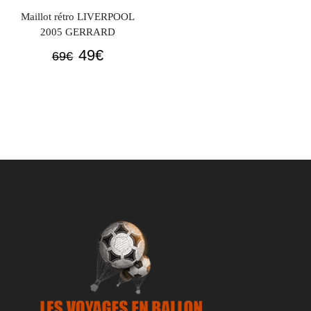
Maillot rétro LIVERPOOL
2005 GERRARD
Le
Le
49
€
69
€
prix
prix
initial
actuel
était :
est :
69€.
49€.