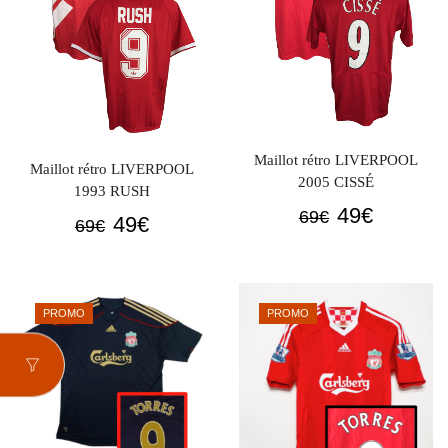
Maillot rétro LIVERPOOL
Maillot rétro LIVERPOOL
2005 CISSÉ
1993 RUSH
Le
Le
49
€
69
€
Le
Le
49
€
69
€
prix
prix
prix
prix
initial
actuel
initial
actuel
était :
est :
était :
est :
PROMO
PROMO
69€.
49€.
69€.
49€.