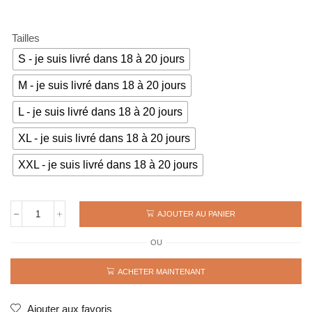
était :
est :
69€.
49€.
Tailles
S - je suis livré dans 18 à 20 jours
M - je suis livré dans 18 à 20 jours
L - je suis livré dans 18 à 20 jours
XL - je suis livré dans 18 à 20 jours
XXL - je suis livré dans 18 à 20 jours
AJOUTER AU PANIER
quantité
de
OU
Maillot
rétro
CHILI
ACHETER MAINTENANT
1998
SALAS
Ajouter aux favoris