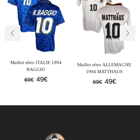
Maillot rétro ITALIE 1994
Maillot rétro ALLEMAGNE
BAGGIO
1994 MATTHAUS
Le
Le
49
€
69
€
Le
Le
49
€
69
€
prix
prix
prix
prix
initial
actuel
initial
actuel
était :
est :
était :
est :
69€.
49€.
69€.
49€.