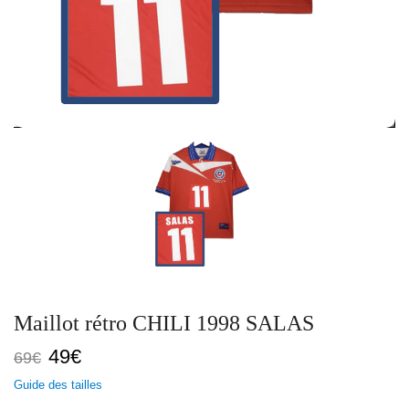
Maillot rétro CHILI 1998 SALAS
Le
Le
49
€
69
€
prix
prix
Guide des tailles
initial
actuel