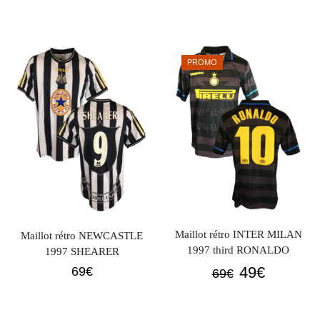
PROMO
Maillot rétro INTER MILAN
Maillot rétro NEWCASTLE
1997 third RONALDO
1997 SHEARER
Le
Le
49
€
69
€
69
€
prix
prix
initial
actuel