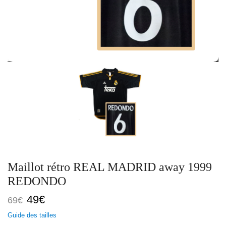
Maillot rétro REAL MADRID away 1999
REDONDO
Le
Le
49
€
69
€
prix
prix
Guide des tailles
initial
actuel