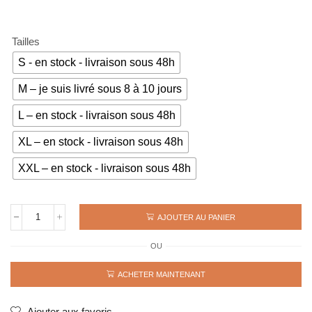
était :
est :
69€.
49€.
Tailles
S - en stock - livraison sous 48h
M – je suis livré sous 8 à 10 jours
L – en stock - livraison sous 48h
XL – en stock - livraison sous 48h
XXL – en stock - livraison sous 48h
AJOUTER AU PANIER
quantité
de
OU
Maillot
rétro
REAL
ACHETER MAINTENANT
MADRID
away
1999