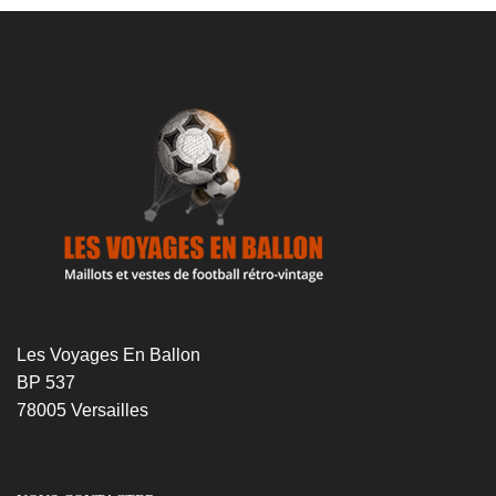
était :
est :
69€.
49€.
Les Voyages En Ballon
BP 537
78005 Versailles