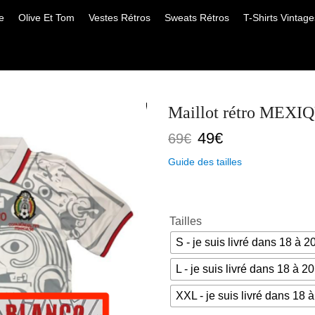
e
Olive Et Tom
Vestes Rétros
Sweats Rétros
T-Shirts Vintage
Maillot rétro MEX
Le
Le
49
€
69
€
prix
prix
Guide des tailles
initial
actuel
était :
est :
69€.
49€.
Tailles
S - je suis livré dans 18 à 2
L - je suis livré dans 18 à 20
XXL - je suis livré dans 18 à