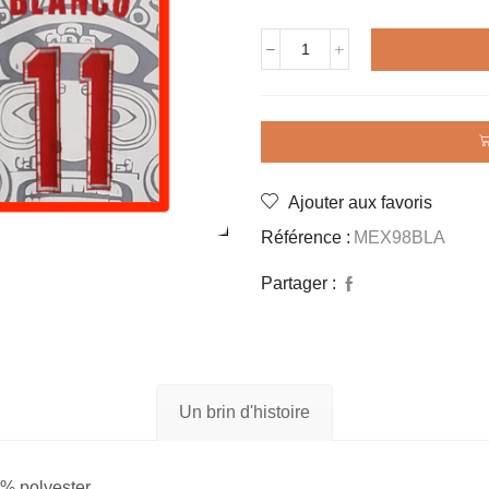
quantité
de
Maillot
rétro
MEXIQUE
away
1998
Ajouter aux favoris
BLANCO
Référence :
MEX98BLA
Partager :
Un brin d'histoire
% polyester