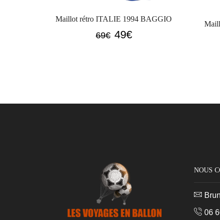
Maillot rétro ITALIE 1994 BAGGIO
Mail
Le
Le
49
€
69
€
prix
prix
initial
actuel
était :
est :
69€.
49€.
NOUS 
Bru
06 6