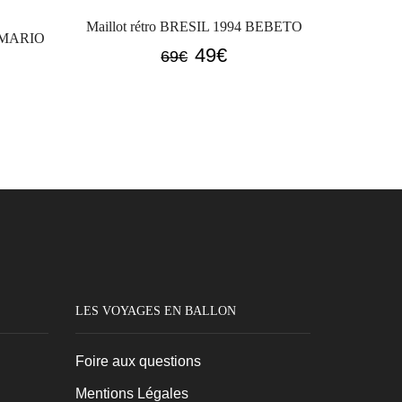
Maillot rétro BRESIL 1994 BEBETO
ROMARIO
Le
Le
49
€
69
€
prix
prix
initial
actuel
l
était :
est :
69€.
49€.
LES VOYAGES EN BALLON
Foire aux questions
Mentions Légales