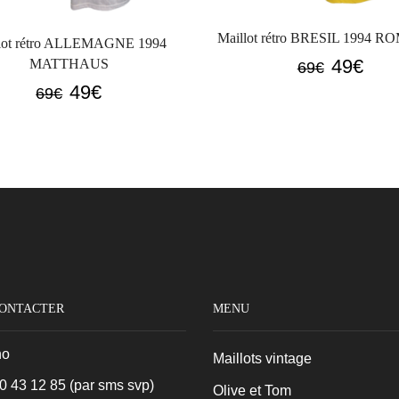
Maillot rétro BRESIL 1994 
lot rétro ALLEMAGNE 1994
Le
Le
49
€
MATTHAUS
69
€
prix
prix
Le
Le
49
€
69
€
initial
actue
prix
prix
était :
est :
initial
actuel
69€.
49€.
était :
est :
69€.
49€.
CONTACTER
MENU
no
Maillots vintage
0 43 12 85
(par sms svp)
Olive et Tom