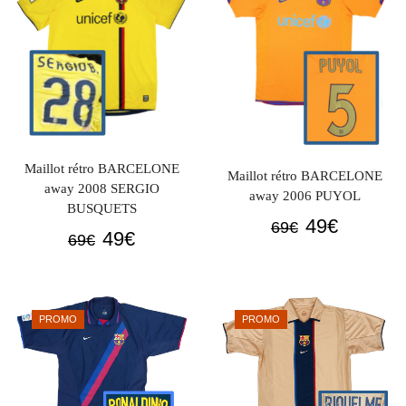
Maillot rétro BARCELONE
Maillot rétro BARCELONE
away 2008 SERGIO
away 2006 PUYOL
BUSQUETS
Le
Le
49
€
69
€
Le
Le
49
€
69
€
prix
prix
prix
prix
initial
actuel
initial
actuel
était :
est :
était :
est :
69€.
49€.
PROMO
PROMO
69€.
49€.