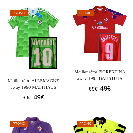
initial
actuel
initial
actuel
était :
est :
était :
est :
PROMO
PROMO
69€.
49€.
69€.
49€.
Maillot rétro FIORENTINA
away 1995 BATISTUTA
Maillot rétro ALLEMAGNE
Le
Le
49
€
away 1990 MATTHÄUS
69
€
prix
prix
Le
Le
49
€
69
€
initial
actuel
prix
prix
était :
est :
initial
actuel
69€.
49€.
était :
est :
PROMO
PROMO
69€.
49€.