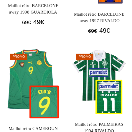
Maillot rétro BARCELONE
away 1998 GUARDIOLA
Maillot rétro BARCELONE
Le
Le
away 1997 RIVALDO
49
€
69
€
prix
prix
Le
Le
49
€
69
€
initial
actuel
prix
prix
était :
est :
initial
actuel
69€.
49€.
était :
est :
PROMO
PROMO
69€.
49€.
Maillot rétro PALMEIRAS
Maillot rétro CAMEROUN
1994 RIVALDO