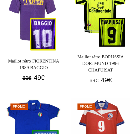
Maillot rétro BORUSSIA
Maillot rétro FIORENTINA
DORTMUND 1996
1989 BAGGIO
CHAPUISAT
Le
Le
49
€
69
€
Le
Le
49
€
69
€
prix
prix
prix
prix
initial
actuel
initial
actuel
était :
est :
était :
est :
PROMO
PROMO
69€.
49€.
69€.
49€.