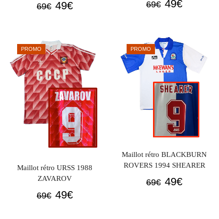
Le
Le
49
€
Le
Le
49
€
69
€
69
€
prix
prix
prix
prix
initial
actuel
initial
actuel
était :
est :
était :
est :
PROMO
PROMO
69€.
49€.
69€.
49€.
Maillot rétro BLACKBURN
ROVERS 1994 SHEARER
Maillot rétro URSS 1988
ZAVAROV
Le
Le
49
€
69
€
Le
Le
prix
prix
49
€
69
€
prix
prix
initial
actuel