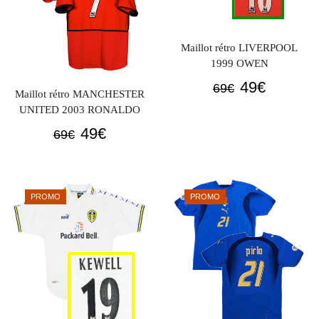
Maillot rétro LIVERPOOL
1999 OWEN
Le
Le
49
€
69
€
Maillot rétro MANCHESTER
prix
prix
UNITED 2003 RONALDO
initial
actuel
Le
Le
49
€
69
€
était :
est :
prix
prix
69€.
49€.
initial
actuel
était :
est :
PROMO
PROMO
69€.
49€.