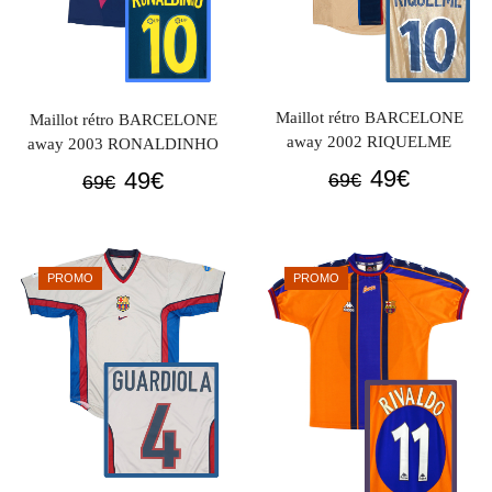
Maillot rétro BARCELONE
Maillot rétro BARCELONE
away 2002 RIQUELME
away 2003 RONALDINHO
Le
Le
Le
Le
49
€
49
€
69
€
69
€
prix
prix
prix
prix
initial
actuel
initial
actuel
était :
est :
était :
est :
PROMO
PROMO
69€.
49€.
69€.
49€.