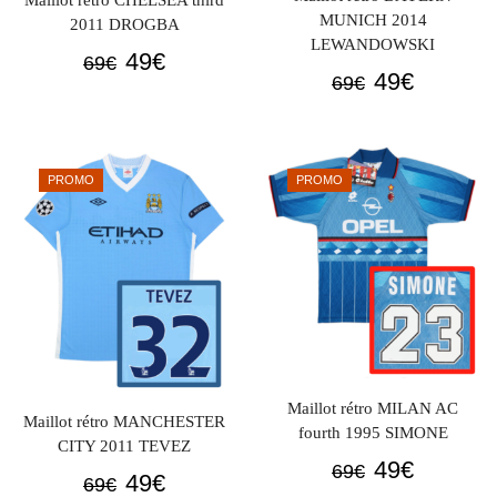
Maillot rétro CHELSEA third
MUNICH 2014
2011 DROGBA
LEWANDOWSKI
Le
Le
49
€
69
€
Le
Le
49
€
69
€
prix
prix
prix
prix
initial
actuel
initial
actuel
était :
est :
était :
est :
69€.
49€.
PROMO
PROMO
69€.
49€.
Maillot rétro MILAN AC
Maillot rétro MANCHESTER
fourth 1995 SIMONE
CITY 2011 TEVEZ
Le
Le
49
€
69
€
Le
Le
49
€
69
€
prix
prix