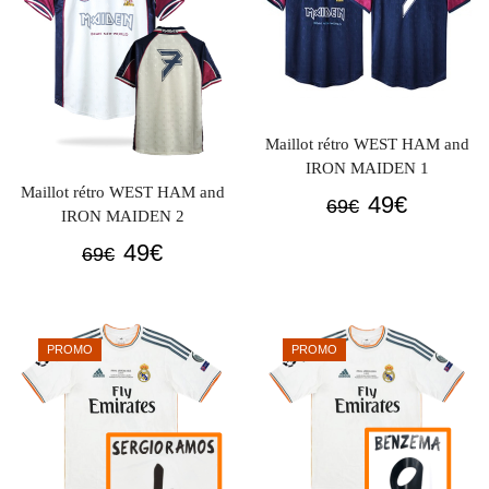
Maillot rétro WEST HAM and
IRON MAIDEN 1
Maillot rétro WEST HAM and
Le
Le
49
€
69
€
IRON MAIDEN 2
prix
prix
Le
Le
49
€
69
€
initial
actuel
prix
prix
était :
est :
initial
actuel
69€.
49€.
était :
est :
PROMO
PROMO
69€.
49€.