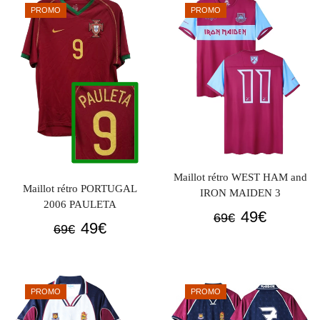
était :
est :
PROMO
PROMO
69€.
49€.
Maillot rétro WEST HAM and
Maillot rétro PORTUGAL
IRON MAIDEN 3
2006 PAULETA
Le
Le
49
€
69
€
Le
Le
49
€
69
€
prix
prix
prix
prix
initial
actuel
initial
actuel
était :
est :
était :
est :
69€.
49€.
PROMO
PROMO
69€.
49€.