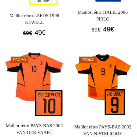
Maillot rétro ITALIE 2006
Maillot rétro LEEDS 1998
PIRLO
KEWELL
Le
Le
49
€
69
€
Le
Le
49
€
69
€
prix
prix
prix
prix
initial
actuel
initial
actuel
était :
est :
était :
est :
PROMO
PROMO
69€.
49€.
69€.
49€.
Maillot rétro PAYS-BAS 2002
Maillot rétro PAYS-BAS 2002
VAN DER VAART
VAN NISTELROOY