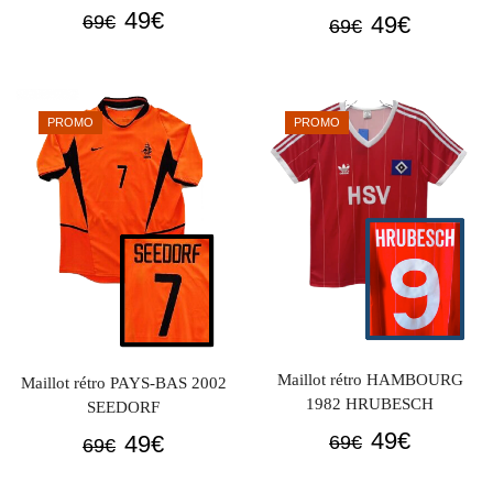
Le
Le
49
€
Le
Le
49
€
69
€
69
€
prix
prix
prix
prix
initial
actuel
initial
actuel
était :
est :
était :
est :
PROMO
PROMO
69€.
49€.
69€.
49€.
Maillot rétro HAMBOURG
Maillot rétro PAYS-BAS 2002
1982 HRUBESCH
SEEDORF
Le
Le
49
€
Le
Le
49
€
69
€
69
€
prix
prix
prix
prix