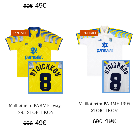
prix
prix
Le
Le
49
€
69
€
initial
actuel
prix
prix
était :
est :
initial
actuel
69€.
49€.
était :
est :
PROMO
PROMO
69€.
49€.
Maillot rétro PARME 1995
Maillot rétro PARME away
STOICHKOV
1995 STOICHKOV
Le
Le
49
€
Le
Le
69
€
49
€
69
€
prix
prix
prix
prix
initial
actuel
initial
actuel