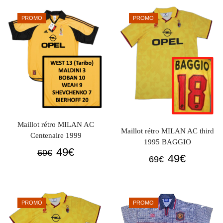
était :
est :
était :
est :
PROMO
PROMO
69€.
49€.
69€.
49€.
Maillot rétro MILAN AC
Maillot rétro MILAN AC third
Centenaire 1999
1995 BAGGIO
Le
Le
49
€
69
€
Le
Le
49
€
69
€
prix
prix
prix
prix
initial
actuel
initial
actuel
était :
est :
était :
est :
69€.
49€.
PROMO
PROMO
69€.
49€.