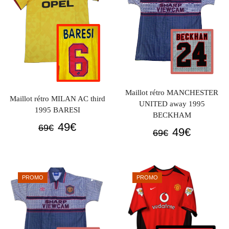
Maillot rétro MANCHESTER
Maillot rétro MILAN AC third
UNITED away 1995
1995 BARESI
BECKHAM
Le
Le
49
€
69
€
Le
Le
49
€
69
€
prix
prix
prix
prix
initial
actuel
initial
actuel
était :
est :
était :
est :
PROMO
PROMO
69€.
49€.
69€.
49€.