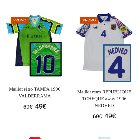
initial
actuel
initial
actuel
était :
est :
était :
est :
PROMO
PROMO
69€.
49€.
69€.
49€.
Maillot rétro TAMPA 1996
Maillot rétro REPUBLIQUE
VALDERRAMA
TCHEQUE away 1996
Le
Le
49
€
NEDVED
69
€
prix
prix
Le
Le
49
€
69
€
initial
actuel
prix
prix
était :
est :
initial
actuel
69€.
49€.