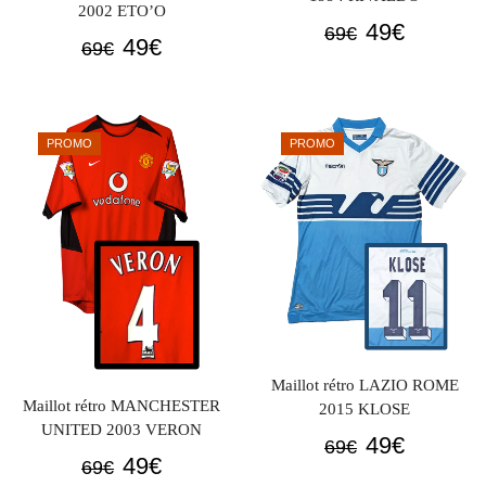
2002 ETO’O
Le
Le
49
€
69
€
Le
Le
49
€
69
€
prix
prix
prix
prix
initial
actuel
initial
actuel
était :
est :
était :
est :
69€.
49€.
PROMO
PROMO
69€.
49€.
Maillot rétro LAZIO ROME
Maillot rétro MANCHESTER
2015 KLOSE
UNITED 2003 VERON
Le
Le
49
€
69
€
Le
Le
49
€
69
€
prix
prix