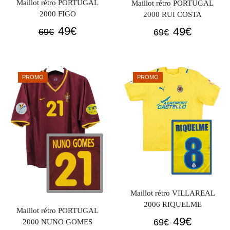
Maillot rétro PORTUGAL
Maillot rétro PORTUGAL
2000 FIGO
2000 RUI COSTA
Le
Le
Le
Le
49
€
49
€
69
€
69
€
prix
prix
prix
prix
initial
actuel
initial
actuel
était :
est :
était :
est :
PROMO
PROMO
69€.
49€.
69€.
49€.
Maillot rétro VILLAREAL
2006 RIQUELME
Maillot rétro PORTUGAL
Le
Le
49
€
69
€
2000 NUNO GOMES