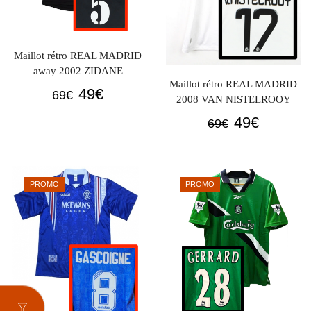
Maillot rétro REAL MADRID
away 2002 ZIDANE
Maillot rétro REAL MADRID
Le
Le
49
€
69
€
2008 VAN NISTELROOY
prix
prix
Le
Le
49
€
69
€
initial
actuel
prix
prix
était :
est :
initial
actuel
69€.
49€.
était :
est :
PROMO
PROMO
69€.
49€.