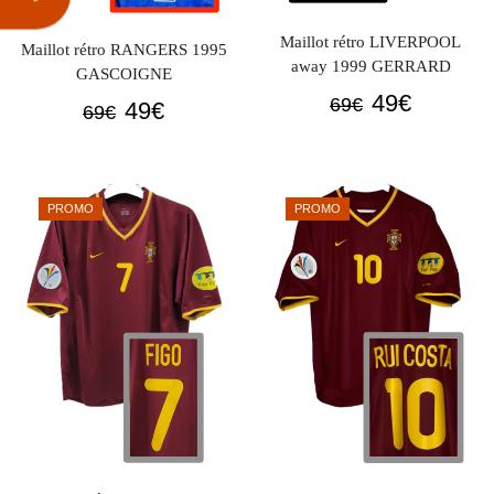
Maillot rétro LIVERPOOL
Maillot rétro RANGERS 1995
away 1999 GERRARD
GASCOIGNE
Le
Le
49
€
69
€
Le
Le
49
€
69
€
prix
prix
prix
prix
initial
actuel
initial
actuel
était :
est :
était :
est :
PROMO
PROMO
69€.
49€.
69€.
49€.