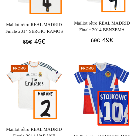
Maillot rétro REAL MADRID
Maillot rétro REAL MADRID
Finale 2014 BENZEMA
Finale 2014 SERGIO RAMOS
Le
Le
49
€
Le
Le
69
€
49
€
69
€
prix
prix
prix
prix
initial
actuel
initial
actuel
était :
est :
était :
est :
PROMO
PROMO
69€.
49€.
69€.
49€.
Maillot rétro REAL MADRID