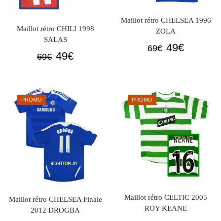
Maillot rétro CHELSEA 1996
Maillot rétro CHILI 1998
ZOLA
SALAS
Le
Le
49
€
69
€
Le
Le
49
€
69
€
prix
prix
prix
prix
initial
actuel
initial
actuel
était :
est :
était :
est :
69€.
49€.
PROMO
PROMO
69€.
49€.
Maillot rétro CELTIC 2005
Maillot rétro CHELSEA Finale
ROY KEANE
2012 DROGBA