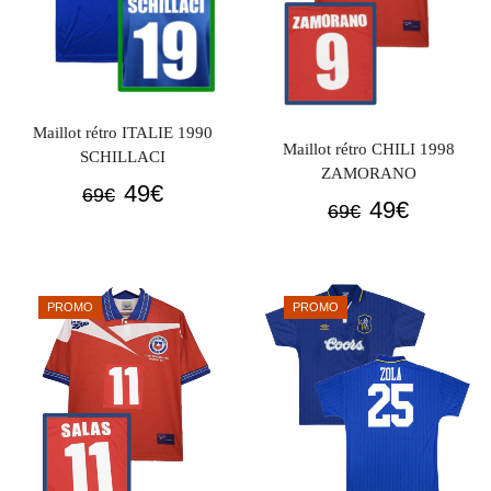
Maillot rétro ITALIE 1990
Maillot rétro CHILI 1998
SCHILLACI
ZAMORANO
Le
Le
49
€
69
€
Le
Le
49
€
69
€
prix
prix
prix
prix
initial
actuel
initial
actuel
était :
est :
était :
est :
69€.
49€.
PROMO
PROMO
69€.
49€.