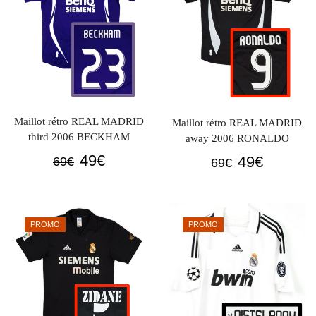
Maillot rétro REAL MADRID
Maillot rétro REAL MADRID
third 2006 BECKHAM
away 2006 RONALDO
Le
Le
49
€
Le
Le
49
€
69
€
69
€
prix
prix
prix
prix
initial
actuel
initial
actuel
était :
est :
était :
est :
PROMO
PROMO
69€.
49€.
69€.
49€.