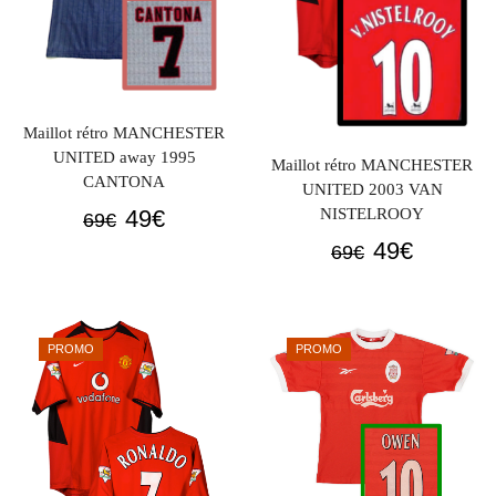
Maillot rétro MANCHESTER
UNITED away 1995
Maillot rétro MANCHESTER
CANTONA
UNITED 2003 VAN
Le
Le
49
€
NISTELROOY
69
€
prix
prix
Le
Le
49
€
69
€
initial
actuel
prix
prix
était :
est :
initial
actuel
69€.
49€.
était :
est :
PROMO
PROMO
69€.
49€.