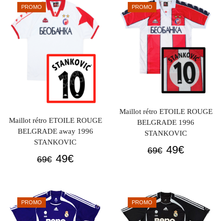
était :
est :
PROMO
PROMO
69€.
49€.
Maillot rétro ETOILE ROUGE
Maillot rétro ETOILE ROUGE
BELGRADE 1996
BELGRADE away 1996
STANKOVIC
STANKOVIC
Le
Le
49
€
69
€
Le
Le
49
€
69
€
prix
prix
prix
prix
initial
actuel
initial
actuel
était :
est :
était :
est :
69€.
49€.
PROMO
PROMO
69€.
49€.