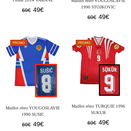
Finale 2014 VARANE
Maillot rétro YOUGOSLAVIE
1990 STOJKOVIC
Le
Le
49
€
69
€
Le
Le
49
€
prix
prix
69
€
prix
prix
initial
actuel
initial
actuel
était :
est :
était :
est :
69€.
49€.
PROMO
PROMO
69€.
49€.
Maillot rétro TURQUIE 1996
Maillot rétro YOUGOSLAVIE
SUKUR
1990 SUSIC
Le
Le
49
€
Le
Le
69
€
49
€
69
€
prix
prix
prix
prix