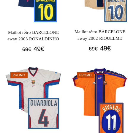
Maillot rétro BARCELONE
Maillot rétro BARCELONE
away 2002 RIQUELME
away 2003 RONALDINHO
Le
Le
Le
Le
49
€
49
€
69
€
69
€
prix
prix
prix
prix
initial
actuel
initial
actuel
était :
est :
était :
est :
PROMO
PROMO
69€.
49€.
69€.
49€.