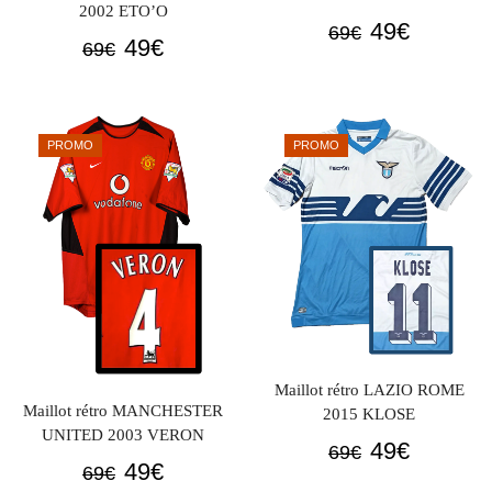
2002 ETO’O
Le
Le
49
€
69
€
Le
Le
49
€
69
€
prix
prix
prix
prix
initial
actuel
initial
actuel
était :
est :
était :
est :
69€.
49€.
PROMO
PROMO
69€.
49€.
Maillot rétro LAZIO ROME
Maillot rétro MANCHESTER
2015 KLOSE
UNITED 2003 VERON
Le
Le
49
€
69
€
Le
Le
49
€
69
€
prix
prix