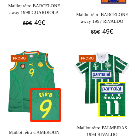
Maillot rétro BARCELONE
away 1998 GUARDIOLA
Maillot rétro BARCELONE
Le
Le
away 1997 RIVALDO
49
€
69
€
prix
prix
Le
Le
49
€
69
€
initial
actuel
prix
prix
était :
est :
initial
actuel
69€.
49€.
était :
est :
PROMO
PROMO
69€.
49€.
Maillot rétro PALMEIRAS
Maillot rétro CAMEROUN
1994 RIVALDO