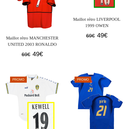
Maillot rétro LIVERPOOL
1999 OWEN
Le
Le
49
€
69
€
Maillot rétro MANCHESTER
prix
prix
UNITED 2003 RONALDO
initial
actuel
Le
Le
49
€
69
€
était :
est :
prix
prix
69€.
49€.
initial
actuel
était :
est :
PROMO
PROMO
69€.
49€.