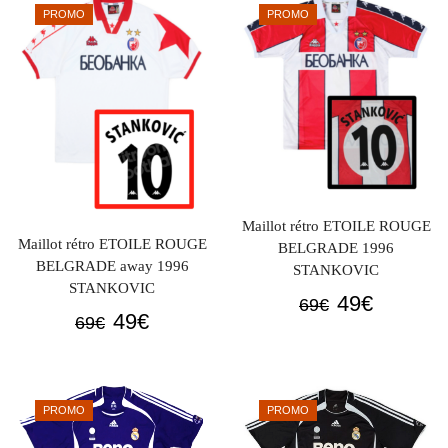
était :
est :
PROMO
PROMO
69€.
49€.
Maillot rétro ETOILE ROUGE
Maillot rétro ETOILE ROUGE
BELGRADE 1996
BELGRADE away 1996
STANKOVIC
STANKOVIC
Le
Le
49
€
69
€
Le
Le
49
€
69
€
prix
prix
prix
prix
initial
actuel
initial
actuel
était :
est :
était :
est :
69€.
49€.
PROMO
PROMO
69€.
49€.