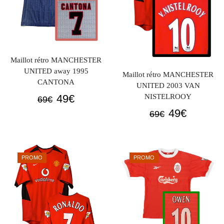
Maillot rétro MANCHESTER
UNITED away 1995
Maillot rétro MANCHESTER
CANTONA
UNITED 2003 VAN
Le
Le
NISTELROOY
49
€
69
€
prix
prix
Le
Le
49
€
69
€
initial
actuel
prix
prix
était :
est :
initial
actuel
69€.
49€.
était :
est :
PROMO
PROMO
69€.
49€.