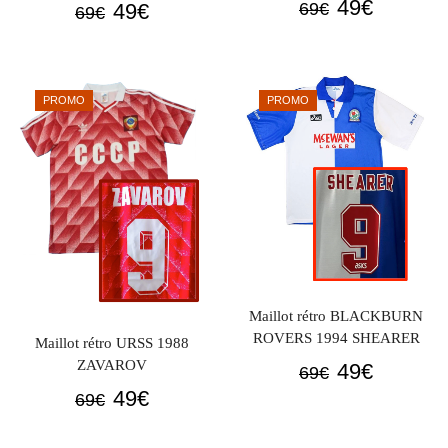
Le
Le
49
€
Le
Le
49
€
69
€
69
€
prix
prix
prix
prix
initial
actuel
initial
actuel
était :
est :
était :
est :
PROMO
PROMO
69€.
49€.
69€.
49€.
Maillot rétro BLACKBURN
ROVERS 1994 SHEARER
Maillot rétro URSS 1988
ZAVAROV
Le
Le
49
€
69
€
Le
Le
prix
prix
49
€
69
€
prix
prix
initial
actuel