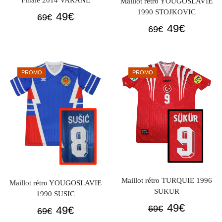
Finale 2014 VARANE
Maillot rétro YOUGOSLAVIE
1990 STOJKOVIC
Le
Le
49
€
69
€
Le
Le
49
€
prix
prix
69
€
prix
prix
initial
actuel
initial
actuel
était :
est :
était :
est :
69€.
49€.
PROMO
PROMO
69€.
49€.
Maillot rétro TURQUIE 1996
Maillot rétro YOUGOSLAVIE
SUKUR
1990 SUSIC
Le
Le
49
€
Le
Le
69
€
49
€
69
€
prix
prix
prix
prix