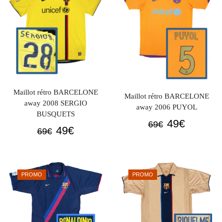
Maillot rétro BARCELONE
Maillot rétro BARCELONE
away 2008 SERGIO
away 2006 PUYOL
BUSQUETS
Le
Le
49
€
69
€
Le
Le
49
€
69
€
prix
prix
prix
prix
initial
actuel
initial
actuel
était :
est :
était :
est :
69€.
49€.
PROMO
PROMO
69€.
49€.