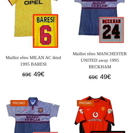
Maillot rétro MANCHESTER
Maillot rétro MILAN AC third
UNITED away 1995
1995 BARESI
BECKHAM
Le
Le
49
€
69
€
Le
Le
49
€
69
€
prix
prix
prix
prix
initial
actuel
initial
actuel
était :
est :
était :
est :
PROMO
PROMO
69€.
49€.
69€.
49€.