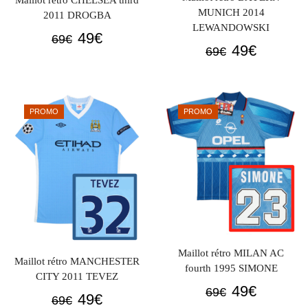
Maillot rétro CHELSEA third
MUNICH 2014
2011 DROGBA
LEWANDOWSKI
Le
Le
49
€
69
€
Le
Le
49
€
69
€
prix
prix
prix
prix
initial
actuel
initial
actuel
était :
est :
était :
est :
69€.
49€.
PROMO
PROMO
69€.
49€.
Maillot rétro MILAN AC
Maillot rétro MANCHESTER
fourth 1995 SIMONE
CITY 2011 TEVEZ
Le
Le
49
€
69
€
Le
Le
49
€
69
€
prix
prix