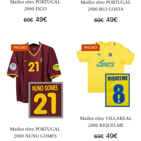
Maillot rétro PORTUGAL
Maillot rétro PORTUGAL
2000 FIGO
2000 RUI COSTA
Le
Le
Le
Le
49
€
49
€
69
€
69
€
prix
prix
prix
prix
initial
actuel
initial
actuel
était :
est :
était :
est :
PROMO
PROMO
69€.
49€.
69€.
49€.
Maillot rétro VILLAREAL
2006 RIQUELME
Maillot rétro PORTUGAL
Le
Le
49
€
69
€
2000 NUNO GOMES