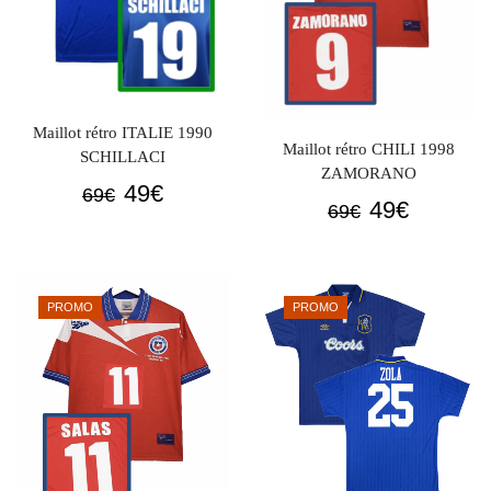
Maillot rétro ITALIE 1990
Maillot rétro CHILI 1998
SCHILLACI
ZAMORANO
Le
Le
49
€
69
€
Le
Le
49
€
69
€
prix
prix
prix
prix
initial
actuel
initial
actuel
était :
est :
était :
est :
69€.
49€.
PROMO
PROMO
69€.
49€.