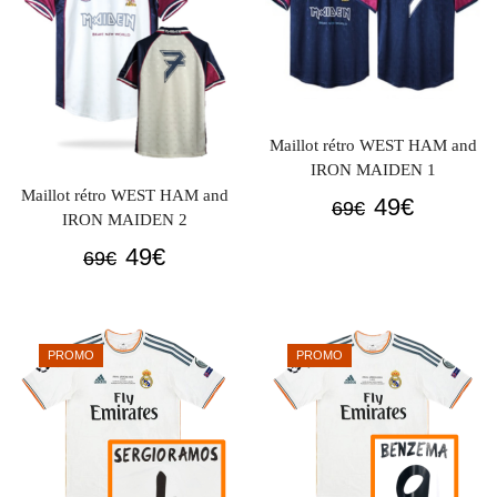
Maillot rétro WEST HAM and
IRON MAIDEN 1
Maillot rétro WEST HAM and
Le
Le
49
€
69
€
IRON MAIDEN 2
prix
prix
Le
Le
49
€
69
€
initial
actuel
prix
prix
était :
est :
initial
actuel
69€.
49€.
était :
est :
PROMO
PROMO
69€.
49€.