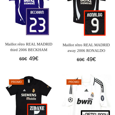
Maillot rétro REAL MADRID
Maillot rétro REAL MADRID
third 2006 BECKHAM
away 2006 RONALDO
Le
Le
49
€
Le
Le
49
€
69
€
69
€
prix
prix
prix
prix
initial
actuel
initial
actuel
était :
est :
était :
est :
PROMO
PROMO
69€.
49€.
69€.
49€.