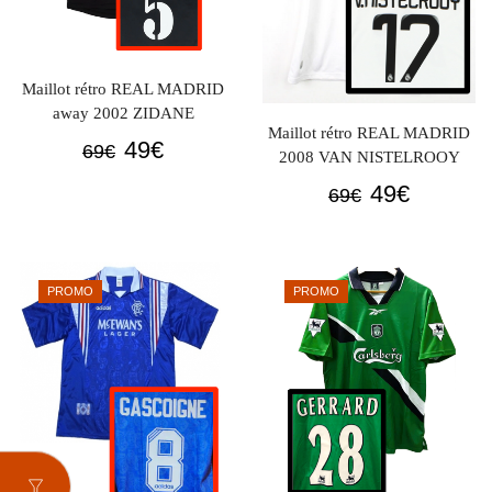
Maillot rétro REAL MADRID
away 2002 ZIDANE
Maillot rétro REAL MADRID
Le
Le
49
€
69
€
2008 VAN NISTELROOY
prix
prix
Le
Le
49
€
69
€
initial
actuel
prix
prix
était :
est :
initial
actuel
69€.
49€.
était :
est :
PROMO
PROMO
69€.
49€.