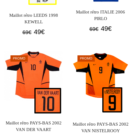
Maillot rétro ITALIE 2006
Maillot rétro LEEDS 1998
PIRLO
KEWELL
Le
Le
49
€
69
€
Le
Le
49
€
69
€
prix
prix
prix
prix
initial
actuel
initial
actuel
était :
est :
était :
est :
PROMO
PROMO
69€.
49€.
69€.
49€.
Maillot rétro PAYS-BAS 2002
Maillot rétro PAYS-BAS 2002
VAN DER VAART
VAN NISTELROOY