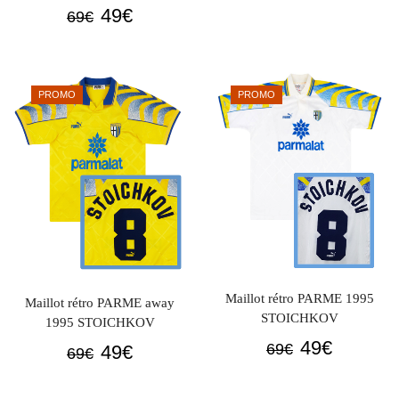
prix
prix
Le
Le
49
€
69
€
initial
actuel
prix
prix
était :
est :
initial
actuel
69€.
49€.
était :
est :
PROMO
PROMO
69€.
49€.
Maillot rétro PARME 1995
Maillot rétro PARME away
STOICHKOV
1995 STOICHKOV
Le
Le
49
€
Le
Le
69
€
49
€
69
€
prix
prix
prix
prix
initial
actuel
initial
actuel