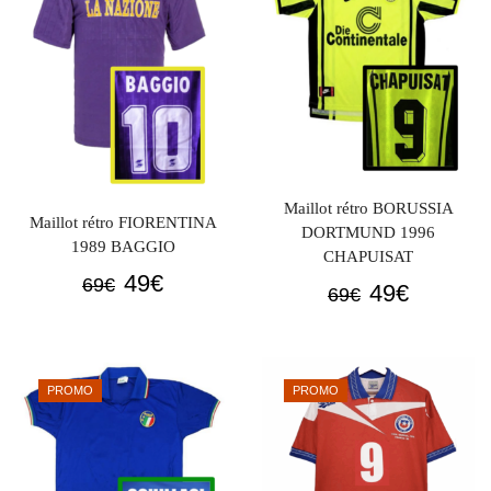
Maillot rétro BORUSSIA
Maillot rétro FIORENTINA
DORTMUND 1996
1989 BAGGIO
CHAPUISAT
Le
Le
49
€
69
€
Le
Le
49
€
69
€
prix
prix
prix
prix
initial
actuel
initial
actuel
était :
est :
était :
est :
PROMO
PROMO
69€.
49€.
69€.
49€.