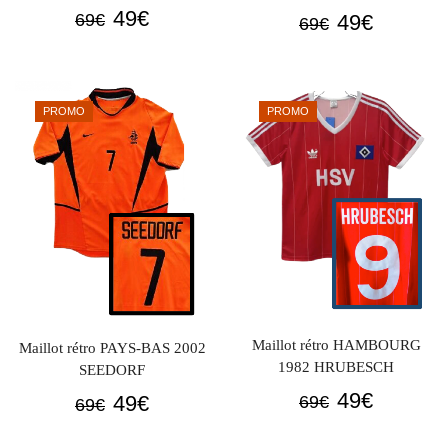
Le
Le
49
€
Le
Le
49
€
69
€
69
€
prix
prix
prix
prix
initial
actuel
initial
actuel
était :
est :
était :
est :
PROMO
PROMO
69€.
49€.
69€.
49€.
Maillot rétro HAMBOURG
Maillot rétro PAYS-BAS 2002
1982 HRUBESCH
SEEDORF
Le
Le
49
€
Le
Le
49
€
69
€
69
€
prix
prix
prix
prix