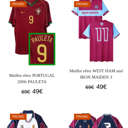
était :
est :
PROMO
PROMO
69€.
49€.
Maillot rétro WEST HAM and
Maillot rétro PORTUGAL
IRON MAIDEN 3
2006 PAULETA
Le
Le
49
€
69
€
Le
Le
49
€
69
€
prix
prix
prix
prix
initial
actuel
initial
actuel
était :
est :
était :
est :
69€.
49€.
PROMO
PROMO
69€.
49€.