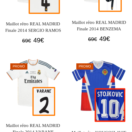
Maillot rétro REAL MADRID
Maillot rétro REAL MADRID
Finale 2014 BENZEMA
Finale 2014 SERGIO RAMOS
Le
Le
49
€
Le
Le
69
€
49
€
69
€
prix
prix
prix
prix
initial
actuel
initial
actuel
était :
est :
était :
est :
PROMO
PROMO
69€.
49€.
69€.
49€.
Maillot rétro REAL MADRID