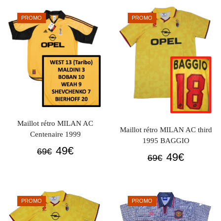
était :
est :
était :
est :
PROMO
PROMO
69€.
49€.
69€.
49€.
Maillot rétro MILAN AC
Maillot rétro MILAN AC third
Centenaire 1999
1995 BAGGIO
Le
Le
49
€
69
€
Le
Le
49
€
69
€
prix
prix
prix
prix
initial
actuel
initial
actuel
était :
est :
était :
est :
69€.
49€.
PROMO
PROMO
69€.
49€.