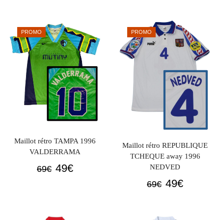
initial
actuel
initial
actuel
était :
est :
était :
est :
PROMO
PROMO
69€.
49€.
69€.
49€.
Maillot rétro TAMPA 1996
Maillot rétro REPUBLIQUE
VALDERRAMA
TCHEQUE away 1996
Le
Le
49
€
NEDVED
69
€
prix
prix
Le
Le
49
€
69
€
initial
actuel
prix
prix
était :
est :
initial
actuel
69€.
49€.