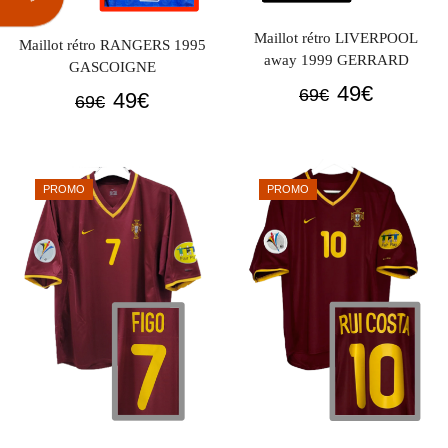
Maillot rétro LIVERPOOL
Maillot rétro RANGERS 1995
away 1999 GERRARD
GASCOIGNE
Le
Le
49
€
69
€
Le
Le
49
€
69
€
prix
prix
prix
prix
initial
actuel
initial
actuel
était :
est :
était :
est :
PROMO
PROMO
69€.
49€.
69€.
49€.