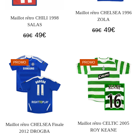
Maillot rétro CHELSEA 1996
Maillot rétro CHILI 1998
ZOLA
SALAS
Le
Le
49
€
69
€
Le
Le
49
€
69
€
prix
prix
prix
prix
initial
actuel
initial
actuel
était :
est :
était :
est :
69€.
49€.
PROMO
PROMO
69€.
49€.
Maillot rétro CELTIC 2005
Maillot rétro CHELSEA Finale
ROY KEANE
2012 DROGBA