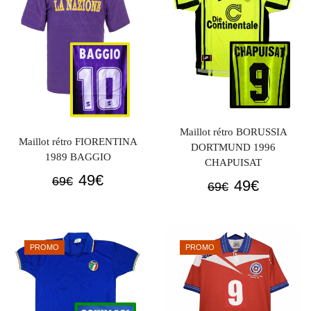
Maillot rétro BORUSSIA
Maillot rétro FIORENTINA
DORTMUND 1996
1989 BAGGIO
CHAPUISAT
Le
Le
49
€
69
€
Le
Le
49
€
69
€
prix
prix
prix
prix
initial
actuel
initial
actuel
était :
est :
était :
est :
PROMO
PROMO
69€.
49€.
69€.
49€.