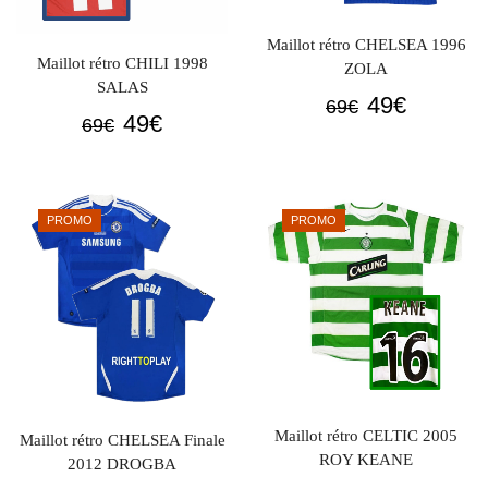
Maillot rétro CHELSEA 1996
Maillot rétro CHILI 1998
ZOLA
SALAS
Le
Le
49
€
69
€
Le
Le
49
€
69
€
prix
prix
prix
prix
initial
actuel
initial
actuel
était :
est :
était :
est :
69€.
49€.
PROMO
PROMO
69€.
49€.
Maillot rétro CELTIC 2005
Maillot rétro CHELSEA Finale
ROY KEANE
2012 DROGBA