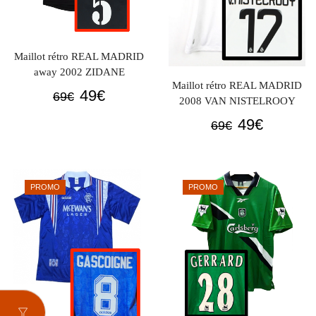
Maillot rétro REAL MADRID
away 2002 ZIDANE
Maillot rétro REAL MADRID
Le
Le
49
€
69
€
2008 VAN NISTELROOY
prix
prix
Le
Le
49
€
69
€
initial
actuel
prix
prix
était :
est :
initial
actuel
69€.
49€.
était :
est :
PROMO
PROMO
69€.
49€.