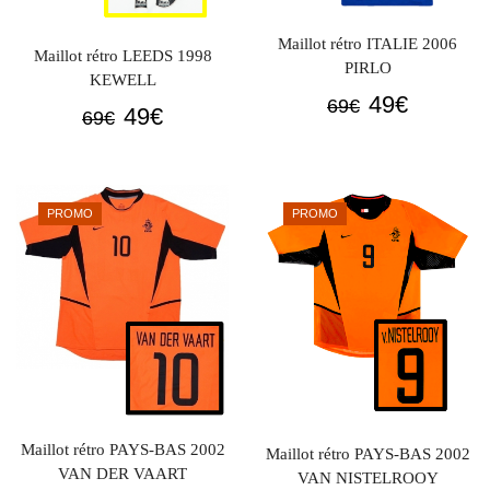
Maillot rétro ITALIE 2006
Maillot rétro LEEDS 1998
PIRLO
KEWELL
Le
Le
49
€
69
€
Le
Le
49
€
69
€
prix
prix
prix
prix
initial
actuel
initial
actuel
était :
est :
était :
est :
PROMO
PROMO
69€.
49€.
69€.
49€.
Maillot rétro PAYS-BAS 2002
Maillot rétro PAYS-BAS 2002
VAN DER VAART
VAN NISTELROOY