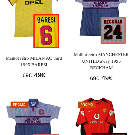
Maillot rétro MANCHESTER
Maillot rétro MILAN AC third
UNITED away 1995
1995 BARESI
BECKHAM
Le
Le
49
€
69
€
Le
Le
49
€
69
€
prix
prix
prix
prix
initial
actuel
initial
actuel
était :
est :
était :
est :
PROMO
PROMO
69€.
49€.
69€.
49€.