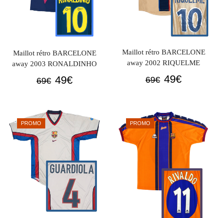
Maillot rétro BARCELONE
Maillot rétro BARCELONE
away 2002 RIQUELME
away 2003 RONALDINHO
Le
Le
Le
Le
49
€
49
€
69
€
69
€
prix
prix
prix
prix
initial
actuel
initial
actuel
était :
est :
était :
est :
PROMO
PROMO
69€.
49€.
69€.
49€.