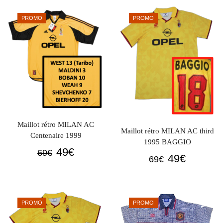
était :
est :
était :
est :
PROMO
PROMO
69€.
49€.
69€.
49€.
Maillot rétro MILAN AC
Maillot rétro MILAN AC third
Centenaire 1999
1995 BAGGIO
Le
Le
49
€
69
€
Le
Le
49
€
69
€
prix
prix
prix
prix
initial
actuel
initial
actuel
était :
est :
était :
est :
69€.
49€.
PROMO
PROMO
69€.
49€.