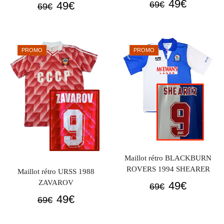
Le
Le
49
€
Le
Le
49
€
69
€
69
€
prix
prix
prix
prix
initial
actuel
initial
actuel
était :
est :
était :
est :
PROMO
PROMO
69€.
49€.
69€.
49€.
Maillot rétro BLACKBURN
ROVERS 1994 SHEARER
Maillot rétro URSS 1988
ZAVAROV
Le
Le
49
€
69
€
Le
Le
prix
prix
49
€
69
€
prix
prix
initial
actuel