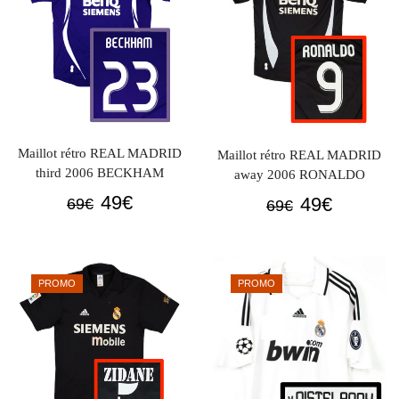
Maillot rétro REAL MADRID
Maillot rétro REAL MADRID
third 2006 BECKHAM
away 2006 RONALDO
Le
Le
49
€
Le
Le
49
€
69
€
69
€
prix
prix
prix
prix
initial
actuel
initial
actuel
était :
est :
était :
est :
PROMO
PROMO
69€.
49€.
69€.
49€.