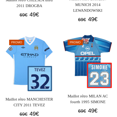
Maillot rétro CHELSEA third
MUNICH 2014
2011 DROGBA
LEWANDOWSKI
Le
Le
49
€
69
€
Le
Le
49
€
69
€
prix
prix
prix
prix
initial
actuel
initial
actuel
était :
est :
était :
est :
69€.
49€.
PROMO
PROMO
69€.
49€.
Maillot rétro MILAN AC
Maillot rétro MANCHESTER
fourth 1995 SIMONE
CITY 2011 TEVEZ
Le
Le
49
€
69
€
Le
Le
49
€
69
€
prix
prix