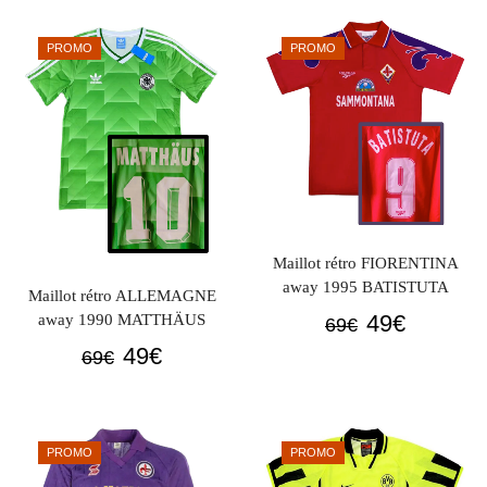
initial
actuel
initial
actuel
était :
est :
était :
est :
PROMO
PROMO
69€.
49€.
69€.
49€.
Maillot rétro FIORENTINA
away 1995 BATISTUTA
Maillot rétro ALLEMAGNE
Le
Le
49
€
away 1990 MATTHÄUS
69
€
prix
prix
Le
Le
49
€
69
€
initial
actuel
prix
prix
était :
est :
initial
actuel
69€.
49€.
était :
est :
PROMO
PROMO
69€.
49€.