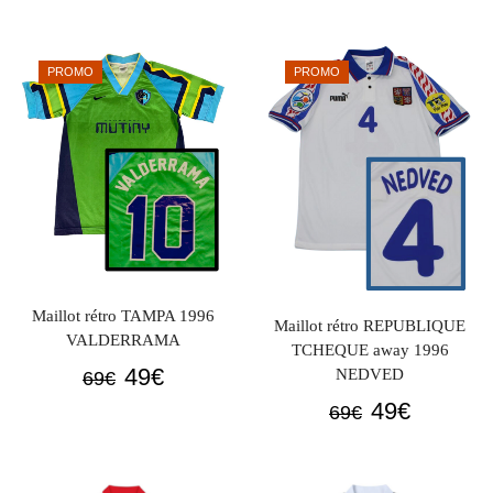
initial
actuel
initial
actuel
était :
est :
était :
est :
PROMO
PROMO
69€.
49€.
69€.
49€.
Maillot rétro TAMPA 1996
Maillot rétro REPUBLIQUE
VALDERRAMA
TCHEQUE away 1996
Le
Le
49
€
NEDVED
69
€
prix
prix
Le
Le
49
€
69
€
initial
actuel
prix
prix
était :
est :
initial
actuel
69€.
49€.