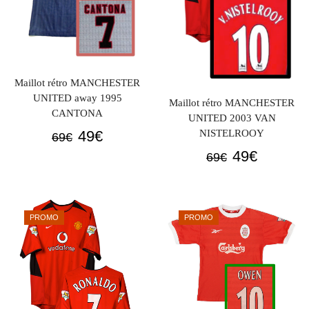
Maillot rétro MANCHESTER
UNITED away 1995
Maillot rétro MANCHESTER
CANTONA
UNITED 2003 VAN
Le
Le
49
€
NISTELROOY
69
€
prix
prix
Le
Le
49
€
69
€
initial
actuel
prix
prix
était :
est :
initial
actuel
69€.
49€.
était :
est :
PROMO
PROMO
69€.
49€.