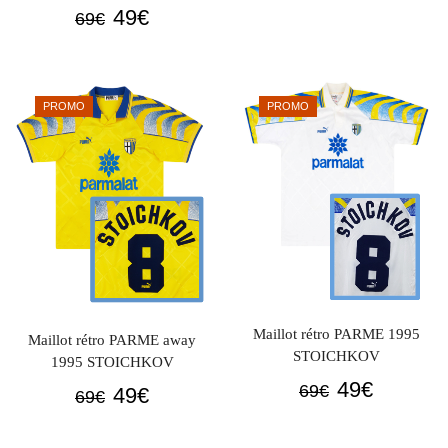
prix
prix
Le
Le
49
€
69
€
initial
actuel
prix
prix
était :
est :
initial
actuel
69€.
49€.
était :
est :
PROMO
PROMO
69€.
49€.
Maillot rétro PARME 1995
Maillot rétro PARME away
STOICHKOV
1995 STOICHKOV
Le
Le
49
€
Le
Le
69
€
49
€
69
€
prix
prix
prix
prix
initial
actuel
initial
actuel