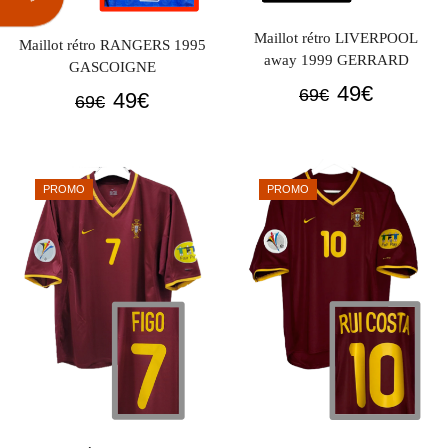
Maillot rétro LIVERPOOL
Maillot rétro RANGERS 1995
away 1999 GERRARD
GASCOIGNE
Le
Le
49
€
69
€
Le
Le
49
€
69
€
prix
prix
prix
prix
initial
actuel
initial
actuel
était :
est :
était :
est :
PROMO
PROMO
69€.
49€.
69€.
49€.