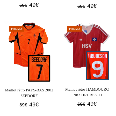
Le
Le
49
€
Le
Le
49
€
69
€
69
€
prix
prix
prix
prix
initial
actuel
initial
actuel
était :
est :
était :
est :
PROMO
PROMO
69€.
49€.
69€.
49€.
Maillot rétro HAMBOURG
Maillot rétro PAYS-BAS 2002
1982 HRUBESCH
SEEDORF
Le
Le
49
€
Le
Le
49
€
69
€
69
€
prix
prix
prix
prix