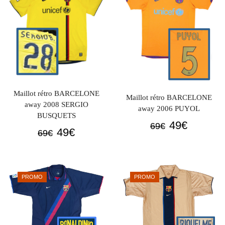
Maillot rétro BARCELONE
Maillot rétro BARCELONE
away 2008 SERGIO
away 2006 PUYOL
BUSQUETS
Le
Le
49
€
69
€
Le
Le
49
€
69
€
prix
prix
prix
prix
initial
actuel
initial
actuel
était :
est :
était :
est :
69€.
49€.
PROMO
PROMO
69€.
49€.