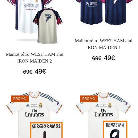
Maillot rétro WEST HAM and
IRON MAIDEN 1
Maillot rétro WEST HAM and
Le
Le
49
€
69
€
IRON MAIDEN 2
prix
prix
Le
Le
49
€
69
€
initial
actuel
prix
prix
était :
est :
initial
actuel
69€.
49€.
était :
est :
PROMO
PROMO
69€.
49€.