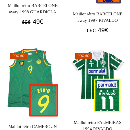
Maillot rétro BARCELONE
away 1998 GUARDIOLA
Maillot rétro BARCELONE
Le
Le
away 1997 RIVALDO
49
€
69
€
prix
prix
Le
Le
49
€
69
€
initial
actuel
prix
prix
était :
est :
initial
actuel
69€.
49€.
était :
est :
PROMO
PROMO
69€.
49€.
Maillot rétro PALMEIRAS
Maillot rétro CAMEROUN
1994 RIVALDO