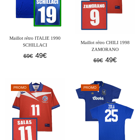
Maillot rétro ITALIE 1990
Maillot rétro CHILI 1998
SCHILLACI
ZAMORANO
Le
Le
49
€
69
€
Le
Le
49
€
69
€
prix
prix
prix
prix
initial
actuel
initial
actuel
était :
est :
était :
est :
69€.
49€.
PROMO
PROMO
69€.
49€.