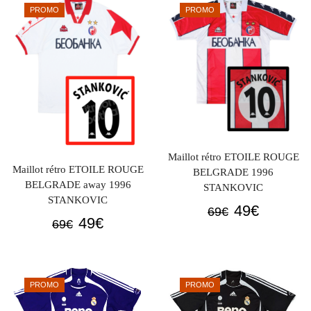
était :
est :
PROMO
PROMO
69€.
49€.
Maillot rétro ETOILE ROUGE
Maillot rétro ETOILE ROUGE
BELGRADE 1996
BELGRADE away 1996
STANKOVIC
STANKOVIC
Le
Le
49
€
69
€
Le
Le
49
€
69
€
prix
prix
prix
prix
initial
actuel
initial
actuel
était :
est :
était :
est :
69€.
49€.
PROMO
PROMO
69€.
49€.