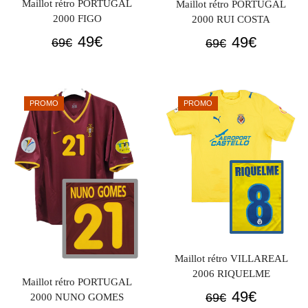
Maillot rétro PORTUGAL
Maillot rétro PORTUGAL
2000 FIGO
2000 RUI COSTA
Le
Le
Le
Le
49
€
49
€
69
€
69
€
prix
prix
prix
prix
initial
actuel
initial
actuel
était :
est :
était :
est :
PROMO
PROMO
69€.
49€.
69€.
49€.
Maillot rétro VILLAREAL
2006 RIQUELME
Maillot rétro PORTUGAL
Le
Le
49
€
69
€
2000 NUNO GOMES