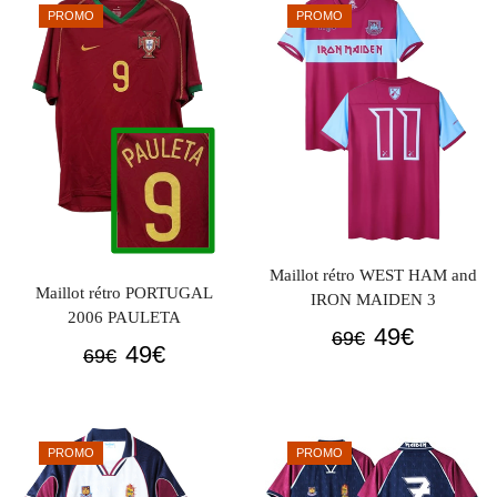
était :
est :
PROMO
PROMO
69€.
49€.
Maillot rétro WEST HAM and
Maillot rétro PORTUGAL
IRON MAIDEN 3
2006 PAULETA
Le
Le
49
€
69
€
Le
Le
49
€
69
€
prix
prix
prix
prix
initial
actuel
initial
actuel
était :
est :
était :
est :
69€.
49€.
PROMO
PROMO
69€.
49€.