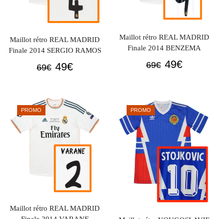
Maillot rétro REAL MADRID
Maillot rétro REAL MADRID
Finale 2014 BENZEMA
Finale 2014 SERGIO RAMOS
Le
Le
49
€
Le
Le
69
€
49
€
69
€
prix
prix
prix
prix
initial
actuel
initial
actuel
était :
est :
était :
est :
PROMO
PROMO
69€.
49€.
69€.
49€.
Maillot rétro REAL MADRID