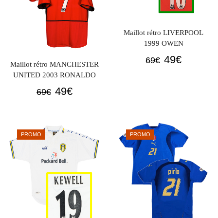
Maillot rétro LIVERPOOL
1999 OWEN
Le
Le
49
€
69
€
Maillot rétro MANCHESTER
prix
prix
UNITED 2003 RONALDO
initial
actuel
Le
Le
49
€
69
€
était :
est :
prix
prix
69€.
49€.
initial
actuel
était :
est :
PROMO
PROMO
69€.
49€.