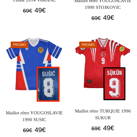
Finale 2014 VARANE
Maillot rétro YOUGOSLAVIE
1990 STOJKOVIC
Le
Le
49
€
69
€
Le
Le
49
€
prix
prix
69
€
prix
prix
initial
actuel
initial
actuel
était :
est :
était :
est :
69€.
49€.
PROMO
PROMO
69€.
49€.
Maillot rétro TURQUIE 1996
Maillot rétro YOUGOSLAVIE
SUKUR
1990 SUSIC
Le
Le
49
€
Le
Le
69
€
49
€
69
€
prix
prix
prix
prix