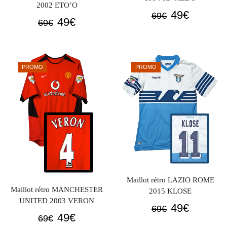
2002 ETO’O
Le
Le
49
€
69
€
Le
Le
49
€
69
€
prix
prix
prix
prix
initial
actuel
initial
actuel
était :
est :
était :
est :
69€.
49€.
PROMO
PROMO
69€.
49€.
Maillot rétro LAZIO ROME
Maillot rétro MANCHESTER
2015 KLOSE
UNITED 2003 VERON
Le
Le
49
€
69
€
Le
Le
49
€
69
€
prix
prix