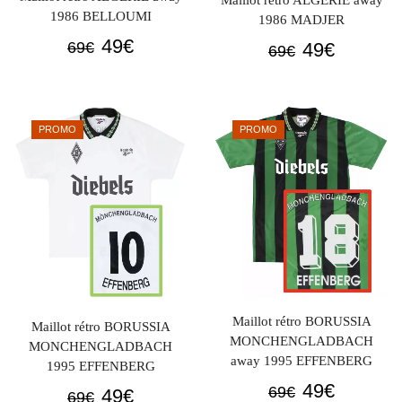
1986 BELLOUMI
1986 MADJER
Le
Le
49
€
Le
Le
49
€
69
€
69
€
prix
prix
prix
prix
initial
actuel
initial
actuel
était :
est :
était :
est :
PROMO
PROMO
69€.
49€.
69€.
49€.
Maillot rétro BORUSSIA
Maillot rétro BORUSSIA
MONCHENGLADBACH
MONCHENGLADBACH
away 1995 EFFENBERG
1995 EFFENBERG
Le
Le
49
€
69
€
Le
Le
49
€
69
€