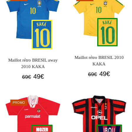
69€.
49€.
Maillot rétro BRESIL 2010
Maillot rétro BRESIL away
KAKA
2010 KAKA
Le
Le
49
€
69
€
Le
Le
49
€
69
€
prix
prix
prix
prix
initial
actuel
initial
actuel
était :
est :
était :
est :
PROMO
69€.
49€.
69€.
49€.