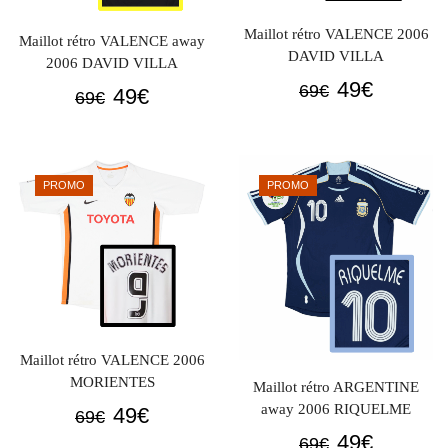
Maillot rétro VALENCE 2006
Maillot rétro VALENCE away
DAVID VILLA
2006 DAVID VILLA
Le
Le
49
€
69
€
Le
Le
49
€
69
€
prix
prix
prix
prix
initial
actuel
initial
actuel
était :
est :
était :
est :
PROMO
PROMO
69€.
49€.
69€.
49€.
Maillot rétro VALENCE 2006
MORIENTES
Maillot rétro ARGENTINE
away 2006 RIQUELME
Le
Le
49
€
69
€
Le
Le
prix
prix
49
€
69
€