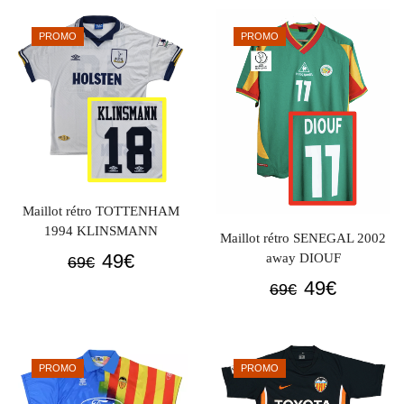
initial
actuel
69€.
49€.
était :
est :
PROMO
PROMO
69€.
49€.
Maillot rétro TOTTENHAM
1994 KLINSMANN
Maillot rétro SENEGAL 2002
Le
Le
49
€
away DIOUF
69
€
prix
prix
Le
Le
49
€
69
€
initial
actuel
prix
prix
était :
est :
initial
actuel
69€.
49€.
était :
est :
PROMO
PROMO
69€.
49€.