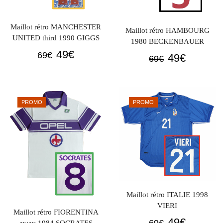
Maillot rétro MANCHESTER
Maillot rétro HAMBOURG
UNITED third 1990 GIGGS
1980 BECKENBAUER
Le
Le
49
€
69
€
Le
Le
49
€
69
€
prix
prix
prix
prix
initial
actuel
initial
actuel
était :
est :
était :
est :
PROMO
PROMO
69€.
49€.
69€.
49€.
Maillot rétro ITALIE 1998
VIERI
Maillot rétro FIORENTINA
Le
Le
49
€
69
€
away 1984 SOCRATES