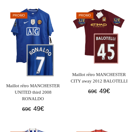
69€.
49€.
initial
actuel
était :
est :
PROMO
PROMO
69€.
49€.
Maillot rétro MANCHESTER
CITY away 2012 BALOTELLI
Maillot rétro MANCHESTER
Le
Le
49
€
69
€
UNITED third 2008
prix
prix
RONALDO
initial
actuel
Le
Le
49
€
69
€
était :
est :
prix
prix
69€.
49€.
initial
actuel
était :
est :