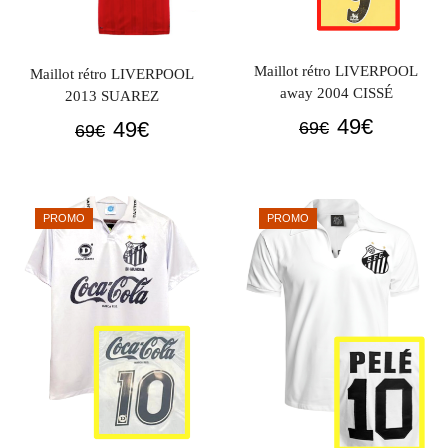
Maillot rétro LIVERPOOL
Maillot rétro LIVERPOOL
away 2004 CISSÉ
2013 SUAREZ
Le
Le
49
€
Le
Le
49
€
69
€
69
€
prix
prix
prix
prix
initial
actuel
initial
actuel
était :
est :
était :
est :
PROMO
PROMO
69€.
49€.
69€.
49€.