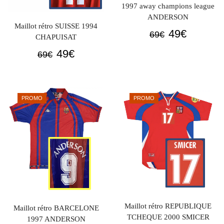
1997 away champions league
ANDERSON
Maillot rétro SUISSE 1994
Le
Le
49
€
69
€
CHAPUISAT
prix
prix
Le
Le
49
€
69
€
initial
actuel
prix
prix
était :
est :
initial
actuel
69€.
49€.
était :
est :
PROMO
PROMO
69€.
49€.
Maillot rétro REPUBLIQUE
Maillot rétro BARCELONE
TCHEQUE 2000 SMICER
1997 ANDERSON