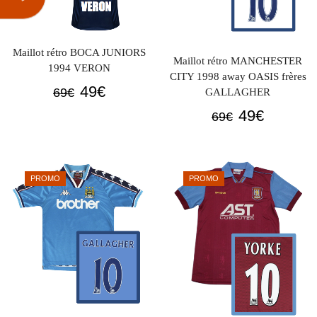
Maillot rétro BOCA JUNIORS
Maillot rétro MANCHESTER
1994 VERON
CITY 1998 away OASIS frères
Le
Le
49
€
69
€
GALLAGHER
prix
prix
Le
Le
49
€
69
€
initial
actuel
prix
prix
était :
est :
initial
actuel
69€.
49€.
était :
est :
PROMO
PROMO
69€.
49€.