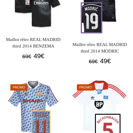
Maillot rétro REAL MADRID
Maillot rétro REAL MADRID
third 2014 BENZEMA
third 2014 MODRIC
Le
Le
49
€
69
€
Le
Le
49
€
69
€
prix
prix
prix
prix
initial
actuel
initial
actuel
était :
est :
était :
est :
69€.
49€.
PROMO
PROMO
69€.
49€.