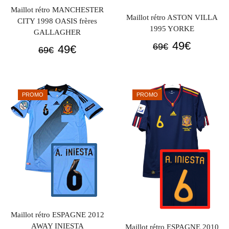
Maillot rétro MANCHESTER
Maillot rétro ASTON VILLA
CITY 1998 OASIS frères
1995 YORKE
GALLAGHER
Le
Le
49
€
69
€
Le
Le
49
€
69
€
prix
prix
prix
prix
initial
actuel
initial
actuel
était :
est :
était :
est :
PROMO
PROMO
69€.
49€.
69€.
49€.
Maillot rétro ESPAGNE 2012
AWAY INIESTA
Maillot rétro ESPAGNE 2010