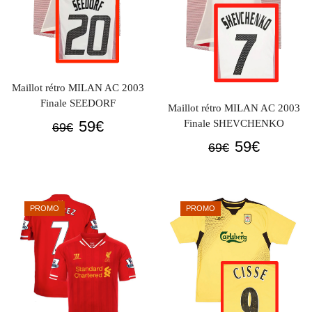
Maillot rétro MILAN AC 2003
Finale SEEDORF
Maillot rétro MILAN AC 2003
Le
Le
Finale SHEVCHENKO
59
€
69
€
prix
prix
Le
Le
59
€
69
€
initial
actuel
prix
prix
était :
est :
initial
actuel
69€.
59€.
était :
est :
PROMO
PROMO
69€.
59€.