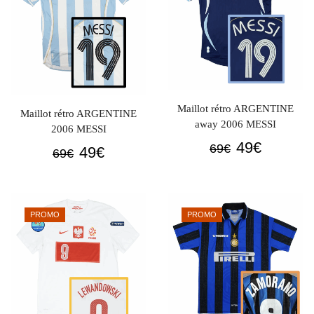
Maillot rétro ARGENTINE
Maillot rétro ARGENTINE
away 2006 MESSI
2006 MESSI
Le
Le
49
€
69
€
Le
Le
49
€
69
€
prix
prix
prix
prix
initial
actuel
initial
actuel
était :
est :
était :
est :
PROMO
PROMO
69€.
49€.
69€.
49€.