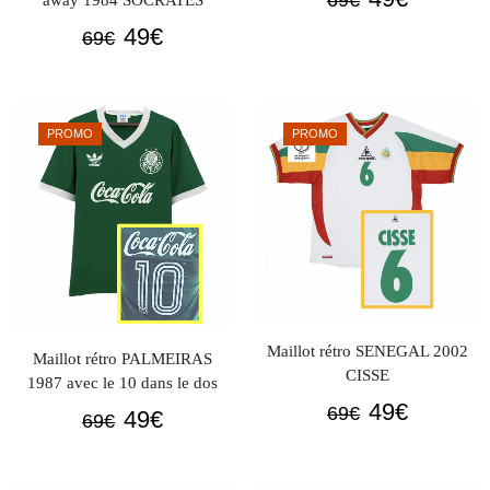
prix
prix
Le
Le
49
€
69
€
initial
actuel
prix
prix
était :
est :
initial
actuel
69€.
49€.
était :
est :
PROMO
PROMO
69€.
49€.
Maillot rétro SENEGAL 2002
Maillot rétro PALMEIRAS
CISSE
1987 avec le 10 dans le dos
Le
Le
49
€
69
€
Le
Le
49
€
69
€
prix
prix
prix
prix
initial
actuel
initial
actuel