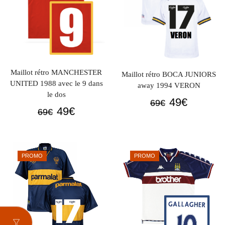
Maillot rétro MANCHESTER
Maillot rétro BOCA JUNIORS
UNITED 1988 avec le 9 dans
away 1994 VERON
le dos
Le
Le
49
€
69
€
Le
Le
49
€
69
€
prix
prix
prix
prix
initial
actuel
initial
actuel
était :
est :
était :
est :
69€.
49€.
PROMO
PROMO
69€.
49€.