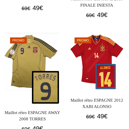
FINALE INIESTA
Le
Le
49
€
69
€
Le
Le
49
€
prix
prix
69
€
prix
prix
initial
actuel
initial
actuel
était :
est :
était :
est :
69€.
49€.
PROMO
PROMO
69€.
49€.
Maillot rétro ESPAGNE 2012
XABI ALONSO
Maillot rétro ESPAGNE AWAY
Le
Le
49
€
69
€
2008 TORRES
prix
prix
Le
Le
49
€
69
€