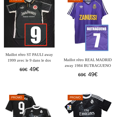
69€.
49€.
Maillot rétro ST PAULI away
Maillot rétro REAL MADRID
1999 avec le 9 dans le dos
away 1984 BUTRAGUENO
Le
Le
49
€
69
€
Le
Le
49
€
69
€
prix
prix
prix
prix
initial
actuel
initial
actuel
était :
est :
était :
est :
69€.
49€.
PROMO
PROMO
69€.
49€.