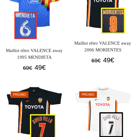
Maillot rétro VALENCE away
2006 MORIENTES
Maillot rétro VALENCE away
1995 MENDIETA
Le
Le
49
€
69
€
Le
Le
49
€
prix
prix
69
€
prix
prix
initial
actuel
initial
actuel
était :
est :
était :
est :
69€.
49€.
PROMO
PROMO
69€.
49€.