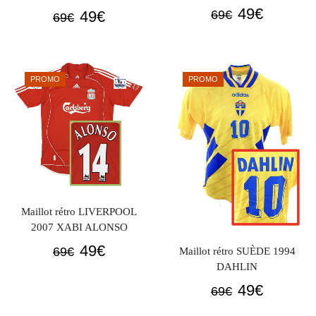
Le
Le
49
€
Le
Le
49
€
69
€
69
€
prix
prix
prix
prix
initial
actuel
initial
actuel
était :
est :
était :
est :
PROMO
PROMO
69€.
49€.
69€.
49€.
Maillot rétro LIVERPOOL
2007 XABI ALONSO
Le
Le
49
€
69
€
Maillot rétro SUÈDE 1994
prix
prix
DAHLIN
initial
actuel
Le
Le
49
€
69
€
était :
est :
prix
prix