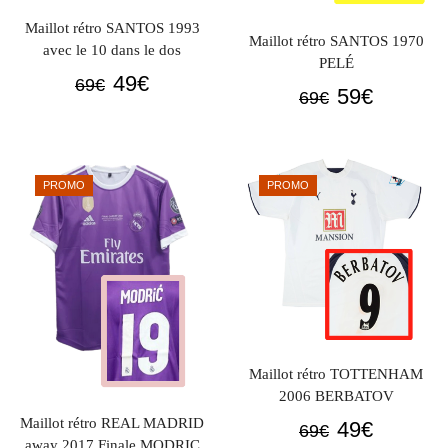
Maillot rétro SANTOS 1993
Maillot rétro SANTOS 1970
avec le 10 dans le dos
PELÉ
Le
Le
49
€
69
€
Le
Le
59
€
69
€
prix
prix
prix
prix
initial
actuel
initial
actuel
était :
est :
était :
est :
69€.
49€.
PROMO
PROMO
69€.
59€.
Maillot rétro TOTTENHAM
2006 BERBATOV
Maillot rétro REAL MADRID
Le
Le
49
€
69
€
away 2017 Finale MODRIC