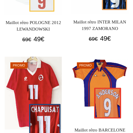
Maillot rétro INTER MILAN
Maillot rétro POLOGNE 2012
1997 ZAMORANO
LEWANDOWSKI
Le
Le
49
€
Le
Le
49
€
69
€
69
€
prix
prix
prix
prix
initial
actuel
initial
actuel
était :
est :
était :
est :
PROMO
PROMO
69€.
49€.
69€.
49€.
Maillot rétro BARCELONE