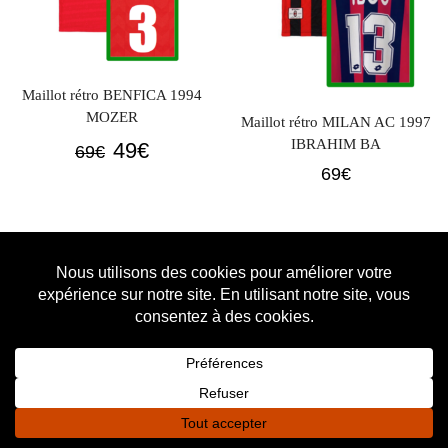
Maillot rétro BENFICA 1994
MOZER
Maillot rétro MILAN AC 1997
IBRAHIM BA
Le
Le
49
€
69
€
prix
prix
69
€
initial
actuel
était :
est :
69€.
49€.
PROMO
PROMO
0
0
Accueil
Shop
Panier
Favoris
Connexion