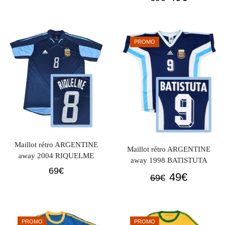
prix
prix
initial
actuel
initial
actuel
était :
est :
était :
est :
69€.
49€.
PROMO
69€.
49€.
Maillot rétro ARGENTINE
Maillot rétro ARGENTINE
away 2004 RIQUELME
away 1998 BATISTUTA
69
€
Le
Le
49
€
69
€
prix
prix
initial
actuel
était :
est :
PROMO
PROMO