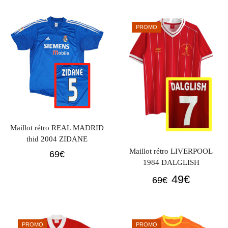
initial
actuel
était :
est :
PROMO
69€.
49€.
Maillot rétro REAL MADRID
thid 2004 ZIDANE
Maillot rétro LIVERPOOL
69
€
1984 DALGLISH
Le
Le
49
€
69
€
prix
prix
initial
actuel
était :
est :
PROMO
PROMO