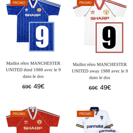
PROMO
PROMO
69€.
49€.
Maillot rétro MANCHESTER
Maillot rétro MANCHESTER
UNITED third 1988 avec le 9
UNITED away 1988 avec le 9
dans le dos
dans le dos
Le
Le
49
€
Le
Le
49
€
69
€
69
€
prix
prix
prix
prix
initial
actuel
initial
actuel
était :
est :
était :
est :
PROMO
PROMO
69€.
49€.
69€.
49€.