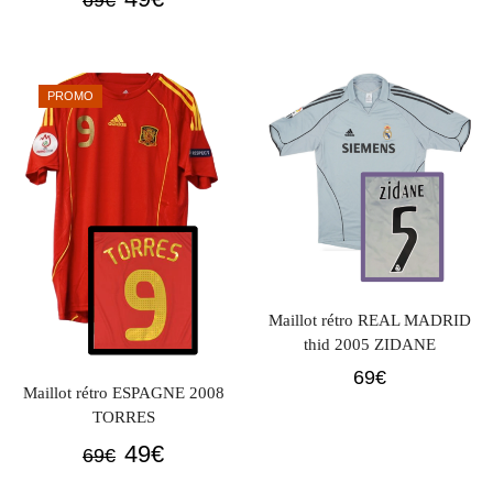
initial
actuel
prix
prix
était :
est :
initial
actuel
69€.
49€.
était :
est :
PROMO
69€.
49€.
Maillot rétro REAL MADRID
thid 2005 ZIDANE
69
€
Maillot rétro ESPAGNE 2008
TORRES
Le
Le
49
€
69
€
prix
prix