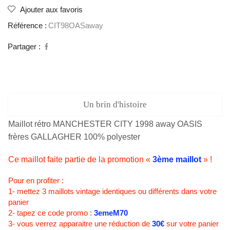
away
Ajouter aux favoris
OASIS
Référence :
CIT98OASaway
frères
GALLAGHER
Partager :
Un brin d'histoire
Maillot rétro MANCHESTER CITY 1998 away OASIS
frères GALLAGHER 100% polyester
Ce maillot faite partie de la promotion «
3ème maillot
» !
Pour en profiter :
1- mettez 3 maillots vintage identiques ou différents dans votre
panier
2- tapez ce code promo :
3emeM70
3- vous verrez apparaitre une réduction de
30€
sur votre panier