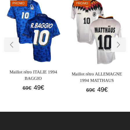
PROMO
PROMO
Maillot rétro ITALIE 1994
Maillot rétro ALLEMAGNE
BAGGIO
1994 MATTHAUS
Le
Le
49
€
69
€
Le
Le
49
€
69
€
prix
prix
prix
prix
initial
actuel
initial
actuel
était :
est :
était :
est :
69€.
49€.
69€.
49€.