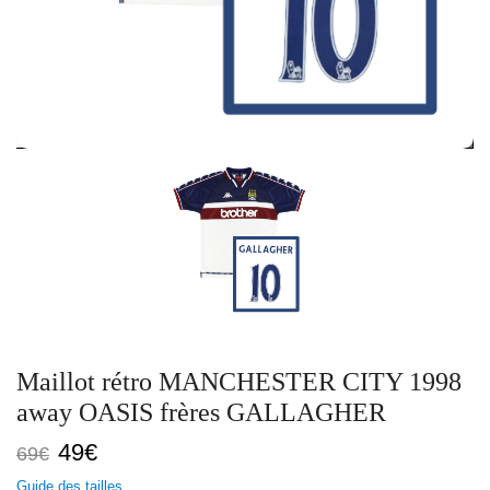
Maillot rétro MANCHESTER CITY 1998
away OASIS frères GALLAGHER
Le
Le
49
€
69
€
prix
prix
Guide des tailles