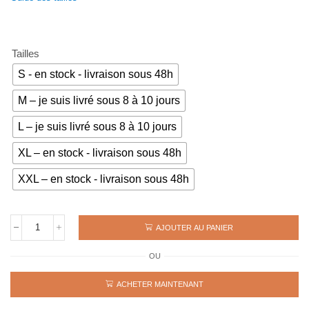
initial
actuel
était :
est :
69€.
49€.
Tailles
S - en stock - livraison sous 48h
M – je suis livré sous 8 à 10 jours
L – je suis livré sous 8 à 10 jours
XL – en stock - livraison sous 48h
XXL – en stock - livraison sous 48h
AJOUTER AU PANIER
quantité
de
OU
Maillot
rétro
MANCHESTER
ACHETER MAINTENANT
CITY
1998