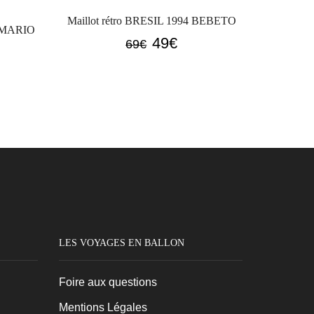
Maillot rétro BRESIL 1994 BEBETO
ROMARIO
Le
Le
49
€
69
€
prix
prix
initial
actuel
l
était :
est :
69€.
49€.
LES VOYAGES EN BALLON
Foire aux questions
Mentions Légales