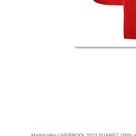
Maillot rétro LIVERPOOL 2013 SUAREZ 100% p