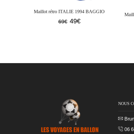
Maillot rétro ITALIE 1994 BAGGIO
Mail
Le
Le
49
€
69
€
prix
prix
initial
actuel
était :
est :
69€.
49€.
NOUS 
Bru
06 6