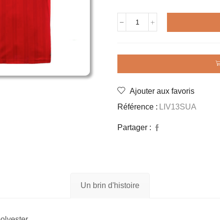
quantité
de
Maillot
rétro
LIVERPOOL
2013
SUAREZ
Ajouter aux favoris
Référence :
LIV13SUA
Partager :
Un brin d'histoire
olyester