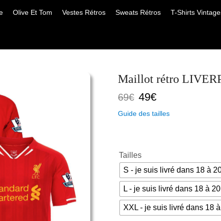
e
Olive Et Tom
Vestes Rétros
Sweats Rétros
T-Shirts Vintage
Maillot rétro LIV
Le
Le
49
€
69
€
prix
prix
Guide des tailles
initial
actuel
était :
est :
69€.
49€.
Tailles
S - je suis livré dans 18 à 2
L - je suis livré dans 18 à 20
XXL - je suis livré dans 18 à