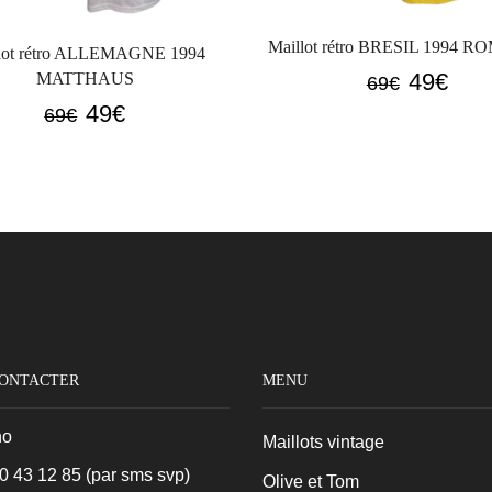
Maillot rétro BRESIL 1994 
lot rétro ALLEMAGNE 1994
Le
Le
49
€
MATTHAUS
69
€
prix
prix
Le
Le
49
€
69
€
initial
actue
prix
prix
était :
est :
initial
actuel
69€.
49€.
était :
est :
69€.
49€.
CONTACTER
MENU
no
Maillots vintage
0 43 12 85
(par sms svp)
Olive et Tom