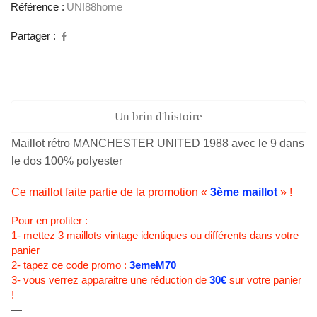
Référence :
UNI88home
9
dans
le
Partager :
dos
Un brin d'histoire
Maillot rétro MANCHESTER UNITED 1988 avec le 9 dans
le dos 100% polyester
Ce maillot faite partie de la promotion «
3ème maillot
» !
Pour en profiter :
1- mettez 3 maillots vintage identiques ou différents dans votre
panier
2- tapez ce code promo :
3emeM70
3- vous verrez apparaitre une réduction de
30€
sur votre panier
!
—