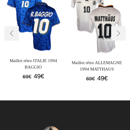
Maillot rétro ITALIE 1994
Maillot rétro ALLEMAGNE
BAGGIO
1994 MATTHAUS
Le
Le
49
€
69
€
Le
Le
49
€
69
€
prix
prix
prix
prix
initial
actuel
initial
actuel
était :
est :
était :
est :
69€.
49€.
69€.
49€.