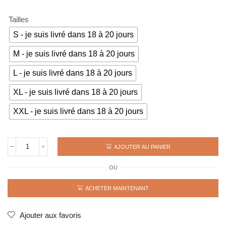
69€.
49€.
Tailles
S - je suis livré dans 18 à 20 jours
M - je suis livré dans 18 à 20 jours
L - je suis livré dans 18 à 20 jours
XL - je suis livré dans 18 à 20 jours
XXL - je suis livré dans 18 à 20 jours
AJOUTER AU PANIER
quantité
de
OU
Maillot
rétro
MANCHESTER
ACHETER MAINTENANT
UNITED
1988
avec
Ajouter aux favoris
le