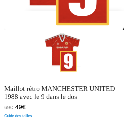
Maillot rétro MANCHESTER UNITED
1988 avec le 9 dans le dos
Le
Le
49
€
69
€
prix
prix
Guide des tailles
initial
actuel
était :
est :