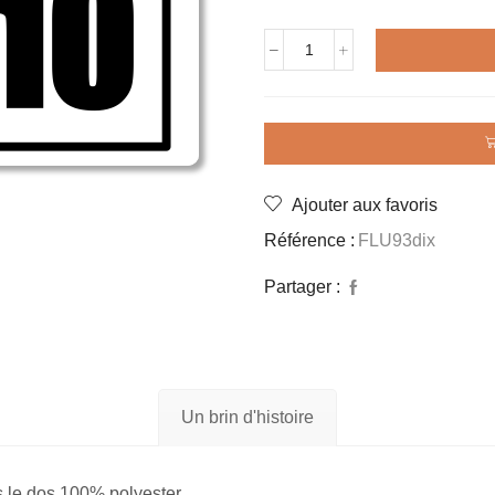
quantité
de
Maillot
rétro
FLUMINENSE
1993
avec
Ajouter aux favoris
le
10
Référence :
FLU93dix
dans
le
Partager :
dos
Un brin d'histoire
 le dos 100% polyester