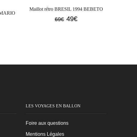
Maillot rétro BRESIL 1994 BEBETO
ROMARIO
Le
Le
49
€
69
€
prix
prix
initial
actuel
l
était :
est :
69€.
49€.
LES VOYAGES EN BALLON
Foire aux questions
Mentions Légales