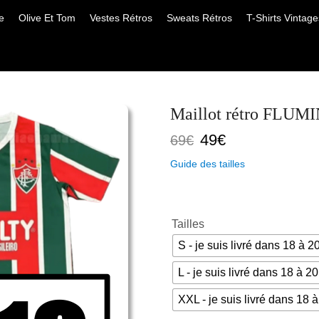
e
Olive Et Tom
Vestes Rétros
Sweats Rétros
T-Shirts Vintage
Maillot rétro FLUMI
Le
Le
49
€
69
€
prix
prix
Guide des tailles
initial
actuel
était :
est :
69€.
49€.
Tailles
S - je suis livré dans 18 à 2
L - je suis livré dans 18 à 20
XXL - je suis livré dans 18 à