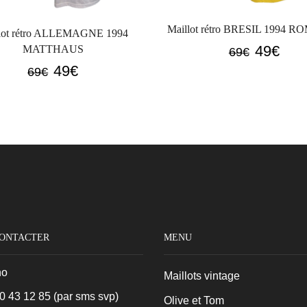
Maillot rétro BRESIL 1994 
lot rétro ALLEMAGNE 1994
Le
Le
49
€
MATTHAUS
69
€
prix
prix
Le
Le
49
€
69
€
initial
actue
prix
prix
était :
est :
initial
actuel
69€.
49€.
était :
est :
69€.
49€.
CONTACTER
MENU
no
Maillots vintage
0 43 12 85
(par sms svp)
Olive et Tom