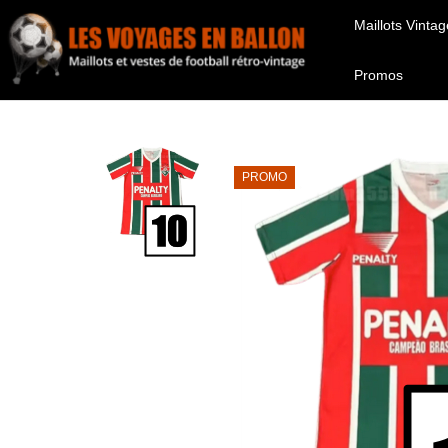
Maillots Vintag
Promos
PROMO