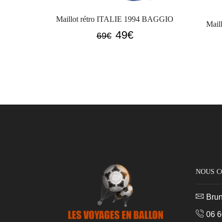
Maillot rétro ITALIE 1994 BAGGIO
Mail
Le
Le
49
€
69
€
prix
prix
initial
actuel
était :
est :
69€.
49€.
NOUS 
Bru
06 6