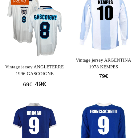
PROMO
Vintage jersey ARGENTINA
Vintage jersey ANGLETERRE
1978 KEMPES
1996 GASCOIGNE
79
€
Original
Current
49
€
69
€
price
price
was:
is:
69€.
49€.