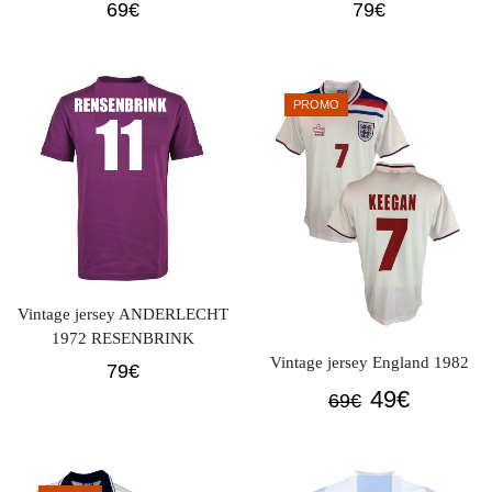
69
€
79
€
PROMO
Vintage jersey ANDERLECHT
1972 RESENBRINK
Vintage jersey England 1982
79
€
Original
Current
49
€
69
€
price
price
was:
is:
69€.
49€.