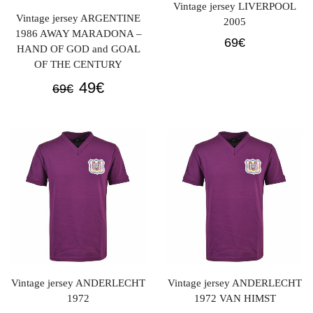
Vintage jersey LIVERPOOL
Vintage jersey ARGENTINE
2005
1986 AWAY MARADONA –
69
€
HAND OF GOD and GOAL
OF THE CENTURY
Original
Current
49
€
69
€
price
price
was:
is:
69€.
49€.
Vintage jersey ANDERLECHT
Vintage jersey ANDERLECHT
1972
1972 VAN HIMST