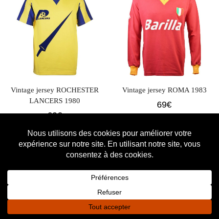
Vintage jersey ROCHESTER
Vintage jersey ROMA 1983
LANCERS 1980
69
€
69
€
0
0
Home
Shop
Cart
Wishlist
Sign in