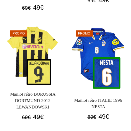
49
€
69
€
Le
Le
prix
prix
49
€
69
€
prix
prix
initial
actuel
initial
actuel
était :
est :
était :
est :
69€.
49€.
PROMO
PROMO
69€.
49€.
Maillot rétro BORUSSIA
Maillot rétro ITALIE 1996
DORTMUND 2012
NESTA
LEWANDOWSKI
Le
Le
Le
Le
49
€
49
€
69
€
69
€
prix
prix
prix
prix