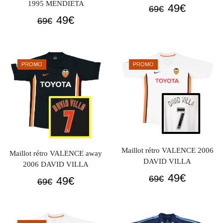
1995 MENDIETA
Le
Le
49
€
69
€
Le
Le
49
€
prix
prix
69
€
prix
prix
initial
actuel
initial
actuel
était :
est :
était :
est :
69€.
49€.
PROMO
PROMO
69€.
49€.
Maillot rétro VALENCE 2006
Maillot rétro VALENCE away
DAVID VILLA
2006 DAVID VILLA
Le
Le
49
€
69
€
Le
Le
49
€
69
€
prix
prix
prix
prix
initial
actuel
initial
actuel
était :
est :
était :
est :