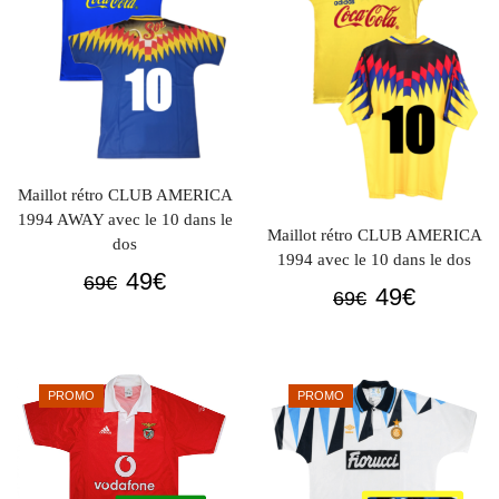
Maillot rétro CLUB AMERICA
1994 AWAY avec le 10 dans le
Maillot rétro CLUB AMERICA
dos
1994 avec le 10 dans le dos
Le
Le
49
€
69
€
Le
Le
49
€
69
€
prix
prix
prix
prix
initial
actuel
initial
actuel
était :
est :
était :
est :
69€.
49€.
PROMO
PROMO
69€.
49€.