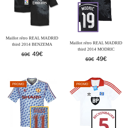
Maillot rétro REAL MADRID
Maillot rétro REAL MADRID
third 2014 BENZEMA
third 2014 MODRIC
Le
Le
49
€
69
€
Le
Le
49
€
69
€
prix
prix
prix
prix
initial
actuel
initial
actuel
était :
est :
était :
est :
69€.
49€.
PROMO
PROMO
69€.
49€.