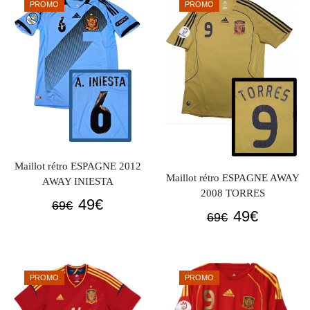
69€.
49€.
PROMO
PROMO
69€.
49€.
Maillot rétro ESPAGNE 2012
Maillot rétro ESPAGNE AWAY
AWAY INIESTA
2008 TORRES
Le
Le
49
€
69
€
Le
Le
49
€
69
€
prix
prix
prix
prix
initial
actuel
initial
actuel
était :
est :
était :
est :
69€.
49€.
PROMO
PROMO
69€.
49€.