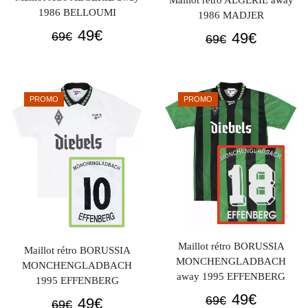
1986 BELLOUMI
1986 MADJER
Le
Le
49
€
Le
Le
49
€
69
€
69
€
prix
prix
prix
prix
initial
actuel
initial
actuel
était :
est :
était :
est :
PROMO
PROMO
69€.
49€.
69€.
49€.
Maillot rétro BORUSSIA
Maillot rétro BORUSSIA
MONCHENGLADBACH
MONCHENGLADBACH
away 1995 EFFENBERG
1995 EFFENBERG
Le
Le
49
€
69
€
Le
Le
49
€
69
€