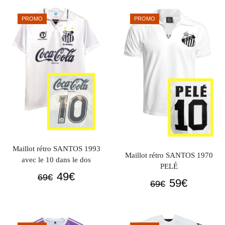
était :
est :
était :
est :
PROMO
PROMO
69€.
49€.
69€.
49€.
Maillot rétro SANTOS 1993
Maillot rétro SANTOS 1970
avec le 10 dans le dos
PELÉ
Le
Le
49
€
69
€
Le
Le
59
€
69
€
prix
prix
prix
prix
initial
actuel
initial
actuel
était :
est :
était :
est :