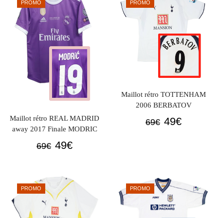
69€.
49€.
PROMO
PROMO
69€.
59€.
Maillot rétro TOTTENHAM
2006 BERBATOV
Maillot rétro REAL MADRID
Le
Le
49
€
69
€
away 2017 Finale MODRIC
prix
prix
Le
Le
49
€
initial
actuel
69
€
prix
prix
était :
est :
initial
actuel
69€.
49€.
était :
est :
PROMO
PROMO
69€.
49€.