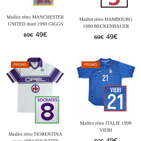
Maillot rétro MANCHESTER
Maillot rétro HAMBOURG
UNITED third 1990 GIGGS
1980 BECKENBAUER
Le
Le
49
€
69
€
Le
Le
49
€
69
€
prix
prix
prix
prix
initial
actuel
initial
actuel
était :
est :
était :
est :
PROMO
PROMO
69€.
49€.
69€.
49€.
Maillot rétro ITALIE 1998
VIERI
Maillot rétro FIORENTINA
Le
Le
49
€
69
€
away 1984 SOCRATES