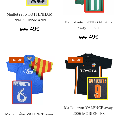
Maillot rétro TOTTENHAM
1994 KLINSMANN
Maillot rétro SENEGAL 2002
Le
Le
49
€
away DIOUF
69
€
prix
prix
Le
Le
49
€
69
€
initial
actuel
prix
prix
était :
est :
initial
actuel
69€.
49€.
était :
est :
PROMO
PROMO
69€.
49€.
Maillot rétro VALENCE away
2006 MORIENTES
Maillot rétro VALENCE away