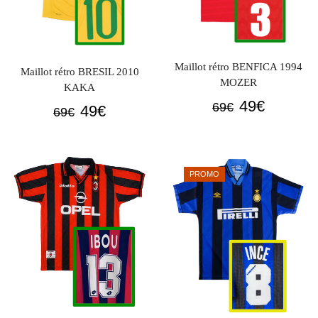
Maillot rétro BENFICA 1994
Maillot rétro BRESIL 2010
MOZER
KAKA
Le
Le
49
€
69
€
Le
Le
49
€
69
€
prix
prix
prix
prix
initial
actuel
initial
actuel
était :
est :
était :
est :
PROMO
69€.
49€.
69€.
49€.