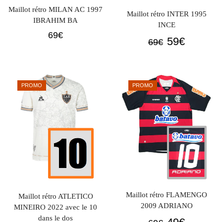
Maillot rétro MILAN AC 1997
Maillot rétro INTER 1995
IBRAHIM BA
INCE
69
€
Le
Le
59
€
69
€
prix
prix
initial
actuel
était :
est :
PROMO
PROMO
69€.
59€.
Maillot rétro FLAMENGO
Maillot rétro ATLETICO
2009 ADRIANO
MINEIRO 2022 avec le 10
dans le dos
Le
Le