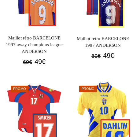
Maillot rétro BARCELONE
Maillot rétro BARCELONE
1997 away champions league
1997 ANDERSON
ANDERSON
Le
Le
49
€
69
€
Le
Le
49
€
69
€
prix
prix
prix
prix
initial
actuel
initial
actuel
était :
est :
était :
est :
69€.
49€.
PROMO
PROMO
69€.
49€.