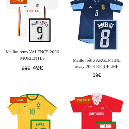
PROMO
69€.
49€.
69€.
49€.
Maillot rétro VALENCE 2006
MORIENTES
Maillot rétro ARGENTINE
Le
Le
49
€
away 2004 RIQUELME
69
€
prix
prix
69
€
initial
actuel
était :
est :
69€.
49€.
PROMO
PROMO