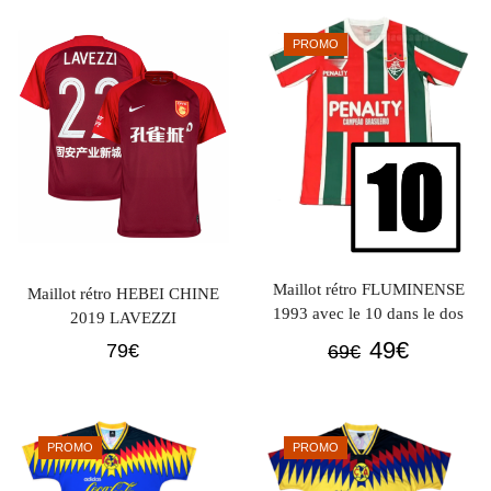
initial
actuel
initial
actuel
était :
est :
était :
est :
PROMO
69€.
49€.
69€.
49€.
Maillot rétro FLUMINENSE
Maillot rétro HEBEI CHINE
1993 avec le 10 dans le dos
2019 LAVEZZI
Le
Le
49
€
79
€
69
€
prix
prix
initial
actuel
était :
est :
PROMO
PROMO
69€.
49€.