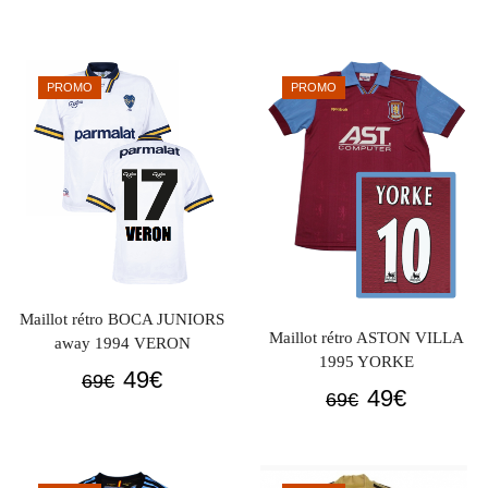
prix
prix
prix
prix
initial
actuel
initial
actuel
était :
est :
était :
est :
PROMO
PROMO
69€.
49€.
69€.
49€.
Maillot rétro BOCA JUNIORS
Maillot rétro ASTON VILLA
away 1994 VERON
1995 YORKE
Le
Le
49
€
69
€
Le
Le
49
€
69
€
prix
prix
prix
prix
initial
actuel
initial
actuel
était :
est :
était :
est :