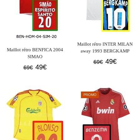
Maillot rétro INTER MILAN
Maillot rétro BENFICA 2004
away 1993 BERGKAMP
SIMAO
Le
Le
49
€
69
€
Le
Le
49
€
69
€
prix
prix
prix
prix
initial
actuel
initial
actuel
était :
est :
était :
est :
69€.
49€.
PROMO
69€.
49€.