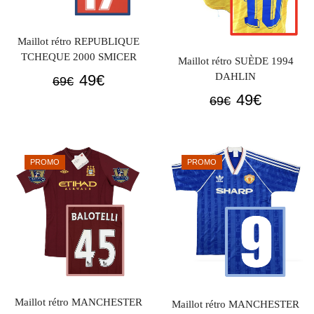
Maillot rétro REPUBLIQUE
TCHEQUE 2000 SMICER
Maillot rétro SUÈDE 1994
Le
Le
DAHLIN
49
€
69
€
prix
prix
Le
Le
49
€
69
€
initial
actuel
prix
prix
était :
est :
initial
actuel
69€.
49€.
était :
est :
PROMO
PROMO
69€.
49€.
Maillot rétro MANCHESTER
Maillot rétro MANCHESTER