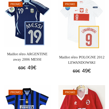
était :
est :
PROMO
PROMO
69€.
49€.
69€.
49€.
Maillot rétro ARGENTINE
Maillot rétro POLOGNE 2012
away 2006 MESSI
LEWANDOWSKI
Le
Le
49
€
69
€
Le
Le
49
€
69
€
prix
prix
prix
prix
initial
actuel
initial
actuel
était :
est :
était :
est :
69€.
49€.
PROMO
PROMO
69€.
49€.