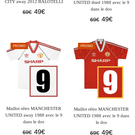
CITY away 2012 BALOTELLI
UNITED third 1988 avec le 9
dans le dos
Le
Le
49
€
69
€
Le
Le
prix
prix
49
€
69
€
prix
prix
initial
actuel
initial
actuel
était :
est :
était :
est :
69€.
49€.
PROMO
PROMO
69€.
49€.
Maillot rétro MANCHESTER
Maillot rétro MANCHESTER
UNITED away 1988 avec le 9
UNITED 1988 avec le 9 dans
dans le dos
le dos
Le
Le
Le
Le
49
€
49
€
69
€
69
€