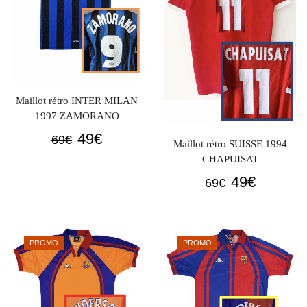
Maillot rétro INTER MILAN
1997 ZAMORANO
Le
Le
49
€
69
€
Maillot rétro SUISSE 1994
prix
prix
CHAPUISAT
initial
actuel
Le
Le
49
€
69
€
était :
est :
prix
prix
69€.
49€.
initial
actuel
était :
est :
PROMO
PROMO
69€.
49€.