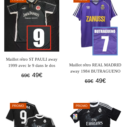
69€.
49€.
Maillot rétro ST PAULI away
Maillot rétro REAL MADRID
1999 avec le 9 dans le dos
away 1984 BUTRAGUENO
Le
Le
49
€
69
€
Le
Le
49
€
69
€
prix
prix
prix
prix
initial
actuel
initial
actuel
était :
est :
était :
est :
69€.
49€.
PROMO
PROMO
69€.
49€.