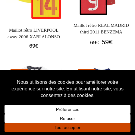
Maillot rétro REAL MADRID
Maillot rétro LIVERPOOL
third 2011 BENZEMA
away 2006 XABI ALONSO
Le
Le
59
€
69
€
69
€
prix
prix
initial
actuel
était :
est :
PROMO
PROMO
69€.
59€.
0
0
Accueil
Shop
Panier
Favoris
Connexion