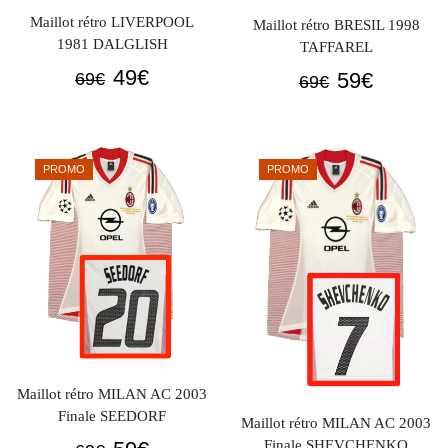
Maillot rétro LIVERPOOL
Maillot rétro BRESIL 1998
1981 DALGLISH
TAFFAREL
Le
Le
49
€
Le
Le
59
€
69
€
69
€
prix
prix
prix
prix
initial
actuel
initial
actuel
était :
est :
était :
est :
PROMO
PROMO
69€.
49€.
69€.
59€.
Maillot rétro MILAN AC 2003
Finale SEEDORF
Maillot rétro MILAN AC 2003
Le
Le
Finale SHEVCHENKO