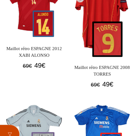
Maillot rétro ESPAGNE 2012
XABI ALONSO
Le
Le
49
€
69
€
Maillot rétro ESPAGNE 2008
prix
prix
TORRES
initial
actuel
Le
Le
49
€
69
€
était :
est :
prix
prix
69€.
49€.
initial
actuel
était :
est :
69€.
49€.