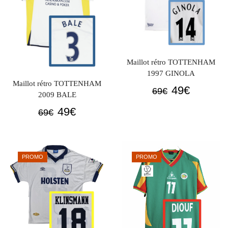
Maillot rétro TOTTENHAM
1997 GINOLA
Maillot rétro TOTTENHAM
Le
Le
49
€
69
€
2009 BALE
prix
prix
Le
Le
49
€
69
€
initial
actuel
prix
prix
était :
est :
initial
actuel
69€.
49€.
était :
est :
PROMO
PROMO
69€.
49€.