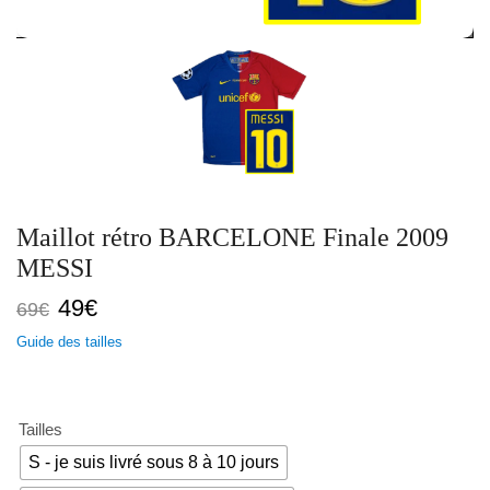
Maillot rétro BARCELONE Finale 2009
MESSI
Le
Le
49
€
69
€
prix
prix
Guide des tailles
initial
actuel
était :
est :
69€.
49€.
Tailles
S - je suis livré sous 8 à 10 jours