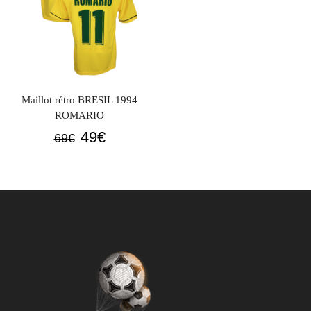
Maillot rétro BRESIL 1994
ROMARIO
Le
Le
49
€
69
€
prix
prix
initial
actuel
était :
est :
69€.
49€.