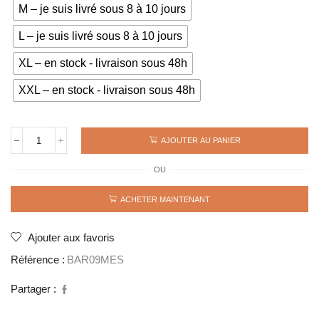
M – je suis livré sous 8 à 10 jours
L – je suis livré sous 8 à 10 jours
XL – en stock - livraison sous 48h
XXL – en stock - livraison sous 48h
AJOUTER AU PANIER
quantité
de
OU
Maillot
rétro
BARCELONE
ACHETER MAINTENANT
Finale
2009
MESSI
Ajouter aux favoris
Référence :
BAR09MES
Partager :