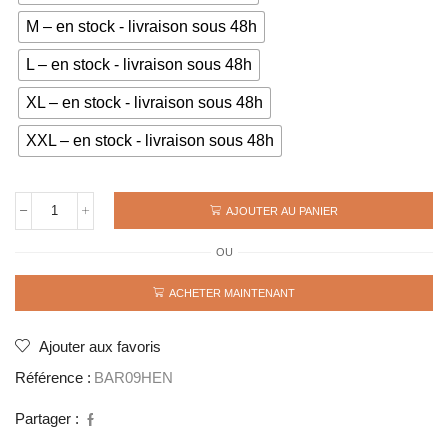
M – en stock - livraison sous 48h
L – en stock - livraison sous 48h
XL – en stock - livraison sous 48h
XXL – en stock - livraison sous 48h
AJOUTER AU PANIER
quantité
de
OU
Maillot
rétro
BARCELONE
ACHETER MAINTENANT
Finale
2009
HENRY
Ajouter aux favoris
Référence :
BAR09HEN
Partager :