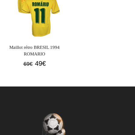
Maillot rétro BRESIL 1994
ROMARIO
Le
Le
49
€
69
€
prix
prix
initial
actuel
était :
est :
69€.
49€.