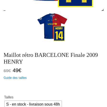
Maillot rétro BARCELONE Finale 2009
HENRY
Le
Le
49
€
69
€
prix
prix
Guide des tailles
initial
actuel
était :
est :
69€.
49€.
Tailles
S - en stock - livraison sous 48h