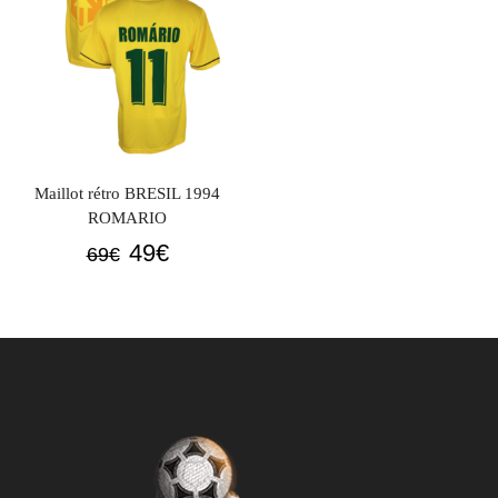
Maillot rétro BRESIL 1994
ROMARIO
Le
Le
49
€
69
€
prix
prix
initial
actuel
était :
est :
69€.
49€.