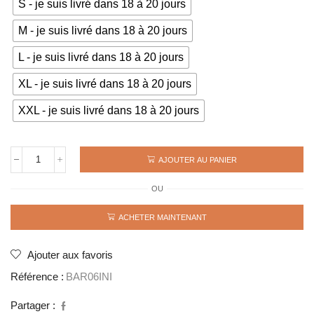
S - je suis livré dans 18 à 20 jours
M - je suis livré dans 18 à 20 jours
L - je suis livré dans 18 à 20 jours
XL - je suis livré dans 18 à 20 jours
XXL - je suis livré dans 18 à 20 jours
AJOUTER AU PANIER
quantité
de
OU
Maillot
rétro
BARCELONE
ACHETER MAINTENANT
Finale
2006
INIESTA
Ajouter aux favoris
Référence :
BAR06INI
Partager :