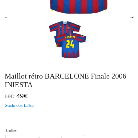
Maillot rétro BARCELONE Finale 2006
INIESTA
Le
Le
49
€
69
€
prix
prix
Guide des tailles
initial
actuel
était :
est :
69€.
49€.
Tailles