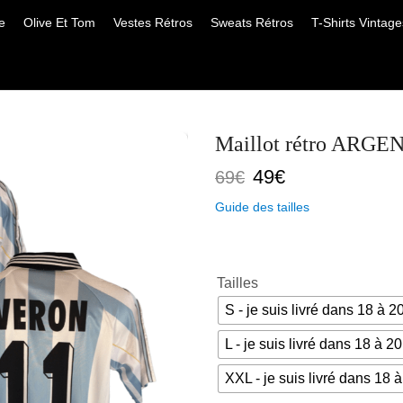
e
Olive Et Tom
Vestes Rétros
Sweats Rétros
T-Shirts Vintage
Maillot rétro ARG
Le
Le
49
€
69
€
prix
prix
Guide des tailles
initial
actuel
était :
est :
69€.
49€.
Tailles
S - je suis livré dans 18 à 2
L - je suis livré dans 18 à 20
XXL - je suis livré dans 18 à