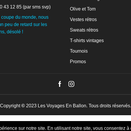
0 43 12 85
(par sms svp)
Olive et Tom
a coupe du monde, nous
Vestes rétros
n peu de retard sur les
Sweats rétros
ns, désolé !
T-shirts vintages
Tournois
Promos
Facebook
Instagram
Copyright
©
2023
Les Voyages En Ballon
. Tous droits réservés
69