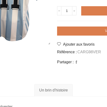
quantité
de
Maillot
rétro
ARGENTINE
1998
VERON
Ajouter aux favoris
Référence :
CARG98VER
Partager :
Un brin d'histoire
lyester