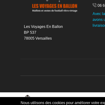
06 6
Avec l
avons u
livraiso
Les Voyages En Ballon
BP 537
78005 Versailles
Maillot rétro ARGENTINE 1998 V...