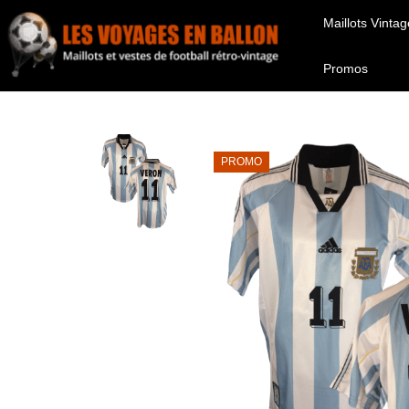
Maillots Vintag
Promos
PROMO