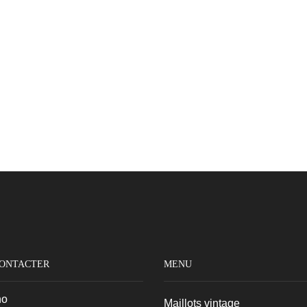
CONTACTER
MENU
no
Maillots vintage