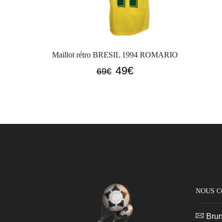
Maillot rétro BRESIL 1994 ROMARIO
Le
Le
49
€
69
€
prix
prix
initial
actuel
était :
est :
69€.
49€.
NOUS 
Bru