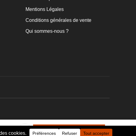
Mentions Légales
Conditions générales de vente
Qui sommes-nous ?
.
Le prix initial était : 69€.
Le prix actuel est : 49€.
49
€
CHOISISSEZ VOTRE TAILLE
€