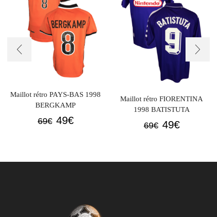
Maillot rétro PAYS-BAS 1998
Maillot rétro FIORENTINA
BERGKAMP
1998 BATISTUTA
Le
Le
49
€
69
€
Le
Le
49
€
69
€
prix
prix
prix
prix
initial
actuel
initial
actuel
était :
est :
était :
est :
69€.
49€.
69€.
49€.