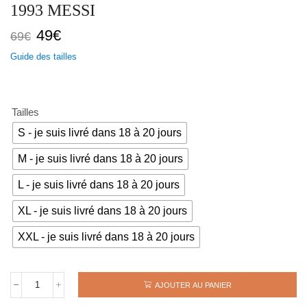
1993 MESSI
Le
Le
49
€
69
€
prix
prix
Guide des tailles
initial
actuel
était :
est :
69€.
49€.
Tailles
S - je suis livré dans 18 à 20 jours
M - je suis livré dans 18 à 20 jours
L - je suis livré dans 18 à 20 jours
XL - je suis livré dans 18 à 20 jours
XXL - je suis livré dans 18 à 20 jours
AJOUTER AU PANIER
quantité
de