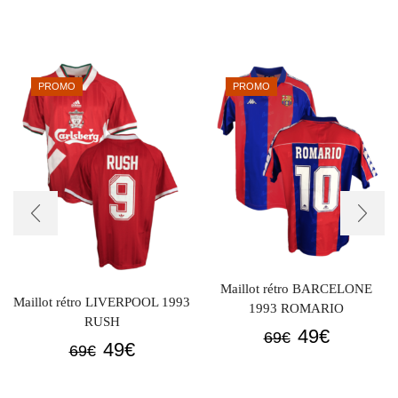
PROMO
PROMO
Maillot rétro BARCELONE
Maillot rétro LIVERPOOL 1993
1993 ROMARIO
RUSH
Le
Le
49
€
69
€
Le
Le
49
€
69
€
prix
prix
prix
prix
initial
actuel
initial
actuel