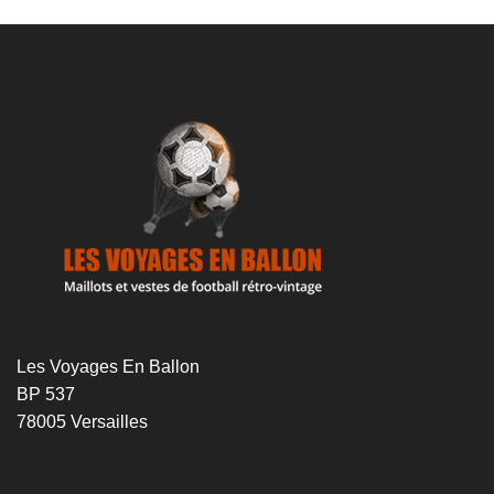
était :
est :
était :
est :
69€.
49€.
69€.
49€.
Les Voyages En Ballon
BP 537
78005 Versailles