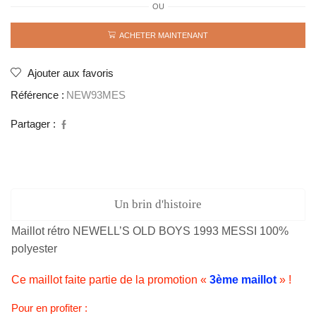
OU
Maillot
rétro
NEWELL'S
ACHETER MAINTENANT
OLD
BOYS
1993
Ajouter aux favoris
MESSI
Référence :
NEW93MES
Partager :
Un brin d'histoire
Maillot rétro NEWELL’S OLD BOYS 1993 MESSI 100%
polyester
Ce maillot faite partie de la promotion «
3ème maillot
» !
Pour en profiter :