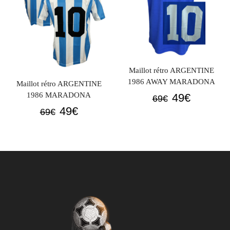
Maillot rétro ARGENTINE
1986 AWAY MARADONA
Maillot rétro ARGENTINE
Le
Le
1986 MARADONA
49
€
69
€
Le
Le
prix
prix
49
€
69
€
prix
prix
initial
actuel
initial
actuel
était :
est :
était :
est :
69€.
49€.
69€.
49€.