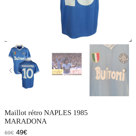
Maillot rétro NAPLES 1985
MARADONA
Le
Le
49
€
69
€