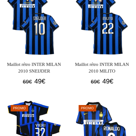
69€.
49€.
Maillot rétro INTER MILAN
Maillot rétro INTER MILAN
2010 SNEIJDER
2010 MILITO
Le
Le
Le
Le
49
€
49
€
69
€
69
€
prix
prix
prix
prix
initial
actuel
initial
actuel
était :
est :
était :
est :
PROMO
PROMO
69€.
49€.
69€.
49€.