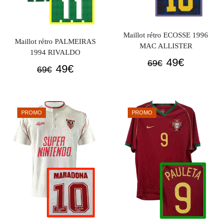
Maillot rétro ECOSSE 1996
Maillot rétro PALMEIRAS
MAC ALLISTER
1994 RIVALDO
Le
Le
49
€
69
€
Le
Le
49
€
69
€
prix
prix
prix
prix
initial
actuel
initial
actuel
était :
est :
était :
est :
69€.
49€.
PROMO
PROMO
69€.
49€.