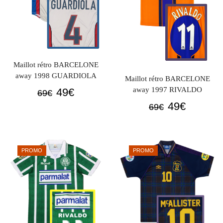
Maillot rétro BARCELONE
away 1998 GUARDIOLA
Maillot rétro BARCELONE
Le
Le
away 1997 RIVALDO
49
€
69
€
prix
prix
Le
Le
49
€
69
€
initial
actuel
prix
prix
était :
est :
initial
actuel
69€.
49€.
était :
est :
PROMO
PROMO
69€.
49€.