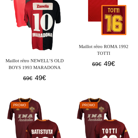
Maillot rétro ROMA 1992
TOTTI
Maillot rétro NEWELL’S OLD
Le
Le
49
€
69
€
BOYS 1993 MARADONA
prix
prix
Le
Le
49
€
69
€
initial
actuel
prix
prix
était :
est :
initial
actuel
69€.
49€.
était :
est :
PROMO
PROMO
69€.
49€.