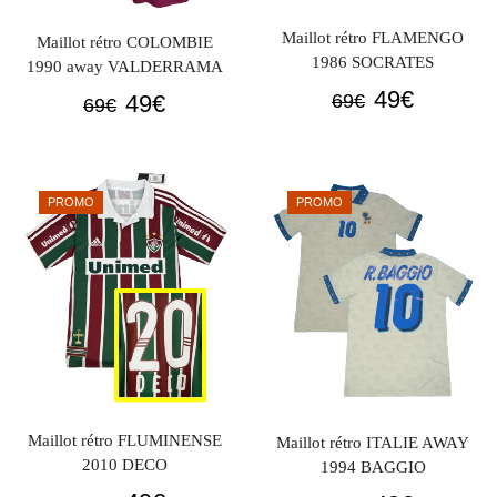
Maillot rétro FLAMENGO
Maillot rétro COLOMBIE
1986 SOCRATES
1990 away VALDERRAMA
Le
Le
49
€
Le
Le
69
€
49
€
69
€
prix
prix
prix
prix
initial
actuel
initial
actuel
était :
est :
était :
est :
PROMO
PROMO
69€.
49€.
69€.
49€.
Maillot rétro FLUMINENSE
Maillot rétro ITALIE AWAY
2010 DECO
1994 BAGGIO