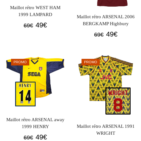
Maillot rétro WEST HAM
1999 LAMPARD
Maillot rétro ARSENAL 2006
Le
Le
BERGKAMP Highbury
49
€
69
€
prix
prix
Le
Le
49
€
69
€
initial
actuel
prix
prix
était :
est :
initial
actuel
69€.
49€.
était :
est :
PROMO
PROMO
69€.
49€.
Maillot rétro ARSENAL away
Maillot rétro ARSENAL 1991
1999 HENRY
WRIGHT
Le
Le
49
€
69
€