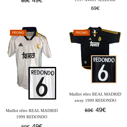
49
€
69
€
prix
prix
69
€
initial
actuel
était :
est :
69€.
49€.
PROMO
PROMO
Maillot rétro REAL MADRID
away 1999 REDONDO
Le
Le
49
€
69
€
Maillot rétro REAL MADRID
prix
prix
1999 REDONDO
initial
actuel
Le
Le
49
€
69
€