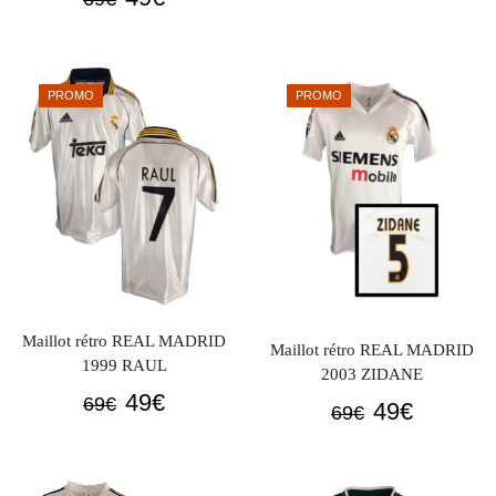
était :
est :
prix
prix
69€.
49€.
initial
actuel
était :
est :
PROMO
PROMO
69€.
49€.
Maillot rétro REAL MADRID
Maillot rétro REAL MADRID
1999 RAUL
2003 ZIDANE
Le
Le
49
€
69
€
Le
Le
49
€
69
€
prix
prix
prix
prix
initial
actuel
initial
actuel
était :
est :