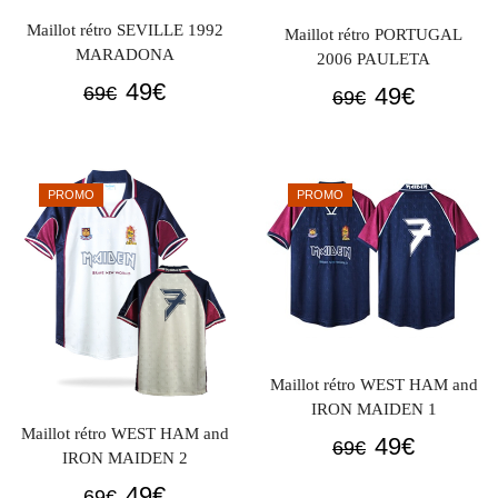
Maillot rétro SEVILLE 1992
Maillot rétro PORTUGAL
MARADONA
2006 PAULETA
Le
Le
49
€
Le
Le
49
€
69
€
69
€
prix
prix
prix
prix
initial
actuel
initial
actuel
était :
est :
était :
est :
PROMO
PROMO
69€.
49€.
69€.
49€.
Maillot rétro WEST HAM and
IRON MAIDEN 1
Maillot rétro WEST HAM and
Le
Le
49
€
69
€
IRON MAIDEN 2
prix
prix
Le
Le
49
€
69
€