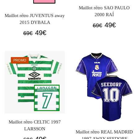
Maillot rétro SAO PAULO
2000 RAÍ
Maillot rétro JUVENTUS away
2015 DYBALA
Le
Le
49
€
69
€
Le
Le
prix
prix
49
€
69
€
prix
prix
initial
actuel
initial
actuel
était :
est :
était :
est :
69€.
49€.
PROMO
69€.
49€.
Maillot rétro CELTIC 1997
LARSSON
Maillot rétro REAL MADRID
Le
Le
1997 AWAY SEEDORF