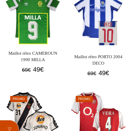
69€.
49€.
Maillot rétro CAMEROUN
Maillot rétro PORTO 2004
1990 MILLA
DECO
Le
Le
49
€
69
€
Le
Le
49
€
69
€
prix
prix
prix
prix
initial
actuel
initial
actuel
était :
est :
était :
est :
69€.
49€.
PROMO
PROMO
69€.
49€.