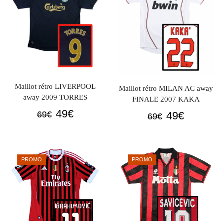
Maillot rétro LIVERPOOL
Maillot rétro MILAN AC away
away 2009 TORRES
FINALE 2007 KAKA
Le
Le
49
€
Le
Le
49
€
69
€
69
€
prix
prix
prix
prix
initial
actuel
initial
actuel
était :
est :
était :
est :
PROMO
PROMO
69€.
49€.
69€.
49€.