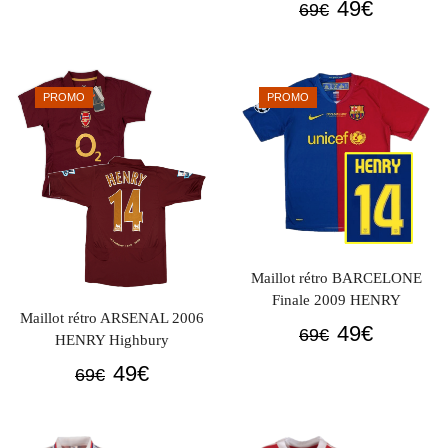
Le
Le
49
€
69
€
prix
prix
prix
prix
initial
actuel
initial
actuel
était :
est :
était :
est :
69€.
49€.
PROMO
PROMO
69€.
49€.
Maillot rétro BARCELONE
Finale 2009 HENRY
Maillot rétro ARSENAL 2006
Le
Le
49
€
69
€
HENRY Highbury
prix
prix
Le
Le
49
€
69
€
initial
actuel
prix
prix
était :
est :
initial
actuel
69€.
49€.