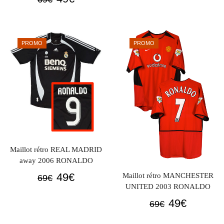
initial
actuel
prix
prix
était :
est :
initial
actuel
69€.
49€.
était :
est :
PROMO
PROMO
69€.
49€.
Maillot rétro REAL MADRID
away 2006 RONALDO
Le
Le
49
€
Maillot rétro MANCHESTER
69
€
UNITED 2003 RONALDO
prix
prix
Le
Le
initial
actuel
49
€
69
€
prix
prix
était :
est :