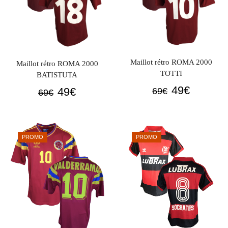
Maillot rétro ROMA 2000
Maillot rétro ROMA 2000
TOTTI
BATISTUTA
Le
Le
49
€
Le
Le
49
€
69
€
69
€
prix
prix
prix
prix
initial
actuel
initial
actuel
était :
est :
était :
est :
PROMO
PROMO
69€.
49€.
69€.
49€.