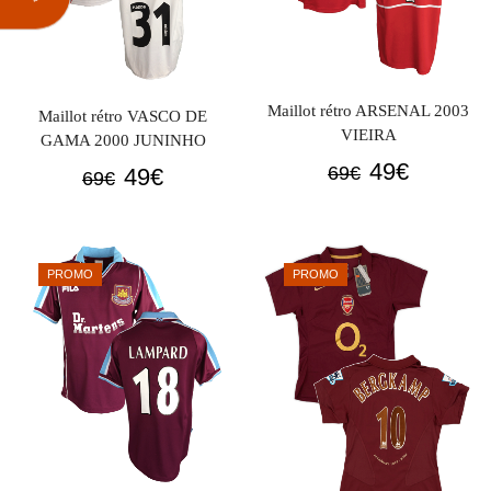
Maillot rétro ARSENAL 2003
Maillot rétro VASCO DE
VIEIRA
GAMA 2000 JUNINHO
Le
Le
49
€
Le
Le
69
€
49
€
69
€
prix
prix
prix
prix
initial
actuel
initial
actuel
était :
est :
était :
est :
PROMO
PROMO
69€.
49€.
69€.
49€.