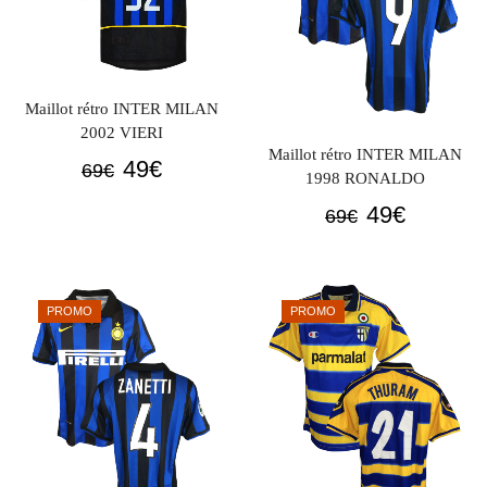
Maillot rétro INTER MILAN
2002 VIERI
Maillot rétro INTER MILAN
Le
Le
49
€
69
€
1998 RONALDO
prix
prix
Le
Le
49
€
69
€
initial
actuel
prix
prix
était :
est :
initial
actuel
69€.
49€.
était :
est :
PROMO
PROMO
69€.
49€.