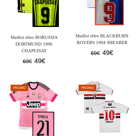
Maillot rétro BLACKBURN
Maillot rétro BORUSSIA
ROVERS 1994 SHEARER
DORTMUND 1996
Le
Le
CHAPUISAT
49
€
69
€
prix
prix
Le
Le
49
€
69
€
initial
actuel
prix
prix
était :
est :
initial
actuel
69€.
49€.
était :
est :
PROMO
PROMO
69€.
49€.