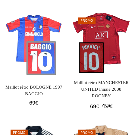
prix
prix
initial
actuel
initial
actuel
était :
est :
était :
est :
PROMO
69€.
49€.
69€.
49€.
Maillot rétro MANCHESTER
Maillot rétro BOLOGNE 1997
UNITED Finale 2008
BAGGIO
ROONEY
69
€
Le
Le
49
€
69
€
prix
prix
initial
actuel
était :
est :
PROMO
PROMO