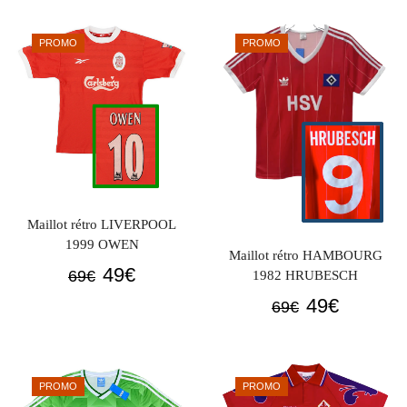
initial
actuel
69€.
49€.
était :
est :
PROMO
PROMO
69€.
49€.
Maillot rétro LIVERPOOL
1999 OWEN
Maillot rétro HAMBOURG
Le
Le
49
€
69
€
1982 HRUBESCH
prix
prix
Le
Le
49
€
69
€
initial
actuel
prix
prix
était :
est :
initial
actuel
69€.
49€.
était :
est :
PROMO
PROMO
69€.
49€.