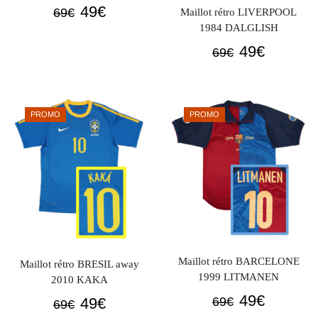
Le
Le
49
€
69
€
Maillot rétro LIVERPOOL
prix
prix
1984 DALGLISH
initial
actuel
Le
Le
49
€
69
€
était :
est :
prix
prix
69€.
49€.
initial
actuel
était :
est :
PROMO
PROMO
69€.
49€.
Maillot rétro BARCELONE
Maillot rétro BRESIL away
1999 LITMANEN
2010 KAKA
Le
Le
49
€
Le
Le
49
€
69
€
69
€
prix
prix