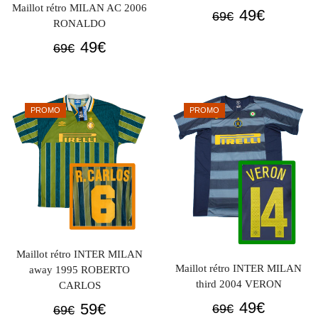
Maillot rétro MILAN AC 2006
Le
Le
49
€
69
€
RONALDO
prix
prix
Le
Le
49
€
69
€
initial
actuel
prix
prix
était :
est :
initial
actuel
69€.
49€.
était :
est :
PROMO
PROMO
69€.
49€.
Maillot rétro INTER MILAN
Maillot rétro INTER MILAN
away 1995 ROBERTO
third 2004 VERON
CARLOS
Le
Le
Le
Le
49
€
59
€
69
€
69
€