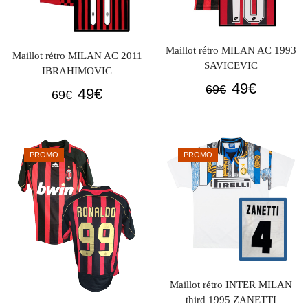
Maillot rétro MILAN AC 1993
Maillot rétro MILAN AC 2011
SAVICEVIC
IBRAHIMOVIC
Le
Le
49
€
69
€
Le
Le
49
€
69
€
prix
prix
prix
prix
initial
actuel
initial
actuel
était :
est :
était :
est :
PROMO
PROMO
69€.
49€.
69€.
49€.
Maillot rétro INTER MILAN
third 1995 ZANETTI