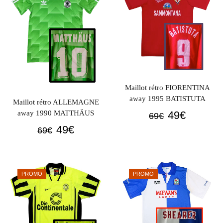
Maillot rétro FIORENTINA
away 1995 BATISTUTA
Maillot rétro ALLEMAGNE
Le
Le
49
€
away 1990 MATTHÄUS
69
€
prix
prix
Le
Le
49
€
69
€
initial
actuel
prix
prix
était :
est :
initial
actuel
69€.
49€.
était :
est :
PROMO
PROMO
69€.
49€.