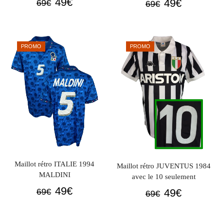
Le
Le
Le
Le
49
€
49
€
69
€
69
€
prix
prix
prix
prix
initial
actuel
initial
actuel
était :
est :
était :
est :
PROMO
PROMO
69€.
49€.
69€.
49€.
Maillot rétro ITALIE 1994
Maillot rétro JUVENTUS 1984
MALDINI
avec le 10 seulement
Le
Le
49
€
Le
Le
69
€
49
€
69
€
prix
prix
prix
prix
initial
actuel
initial
actuel