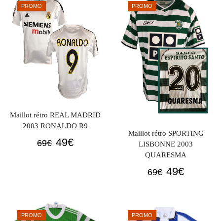
était :
est :
PROMO
PROMO
69€.
49€.
69€.
49€.
Maillot rétro REAL MADRID
2003 RONALDO R9
Maillot rétro SPORTING
Le
Le
49
€
69
€
LISBONNE 2003
prix
prix
QUARESMA
initial
actuel
Le
Le
49
€
69
€
était :
est :
prix
prix
69€.
49€.
initial
actuel
était :
est :
PROMO
PROMO