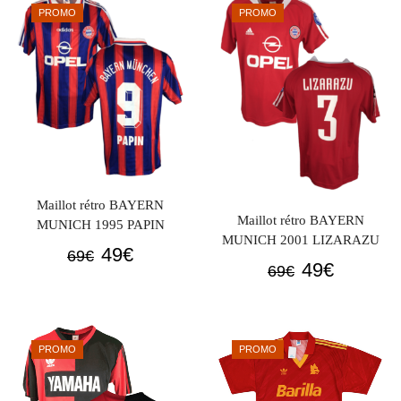
était :
est :
PROMO
PROMO
69€.
49€.
Maillot rétro BAYERN
Maillot rétro BAYERN
MUNICH 1995 PAPIN
MUNICH 2001 LIZARAZU
Le
Le
49
€
69
€
Le
Le
49
€
69
€
prix
prix
prix
prix
initial
actuel
initial
actuel
était :
est :
était :
est :
69€.
49€.
PROMO
PROMO
69€.
49€.