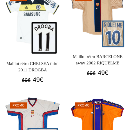
69€.
49€.
Maillot rétro BARCELONE
away 2002 RIQUELME
Maillot rétro CHELSEA third
2011 DROGBA
Le
Le
49
€
69
€
Le
Le
49
€
prix
prix
69
€
prix
prix
initial
actuel
initial
actuel
était :
est :
était :
est :
69€.
49€.
PROMO
PROMO
69€.
49€.