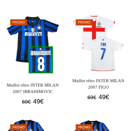
prix
prix
prix
prix
initial
actuel
initial
actuel
était :
est :
était :
est :
PROMO
PROMO
69€.
49€.
69€.
59€.
Maillot rétro INTER MILAN
Maillot rétro INTER MILAN
2007 FIGO
2007 IBRAHIMOVIC
Le
Le
49
€
69
€
Le
Le
49
€
69
€
prix
prix
prix
prix
initial
actuel
initial
actuel
était :
est :
était :
est :
69€.
49€.
PROMO
PROMO