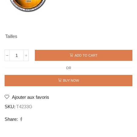
Tailles
ADD TO CART
Vintage
jersey
OR
ROMA
1983
GRAZIANI
BUY NOW
quantity
Ajouter aux favoris
SKU:
T4233G
Share: