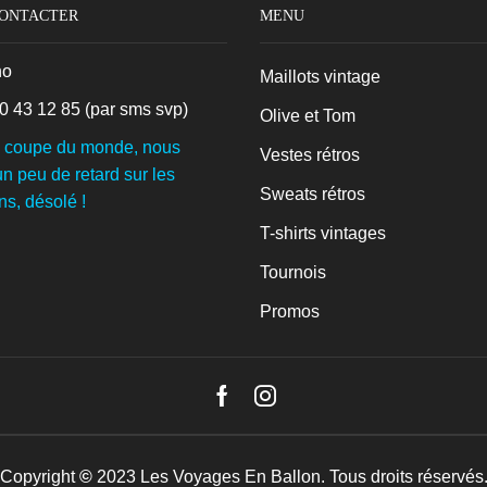
CONTACTER
MENU
no
Maillots vintage
0 43 12 85
(par sms svp)
Olive et Tom
a coupe du monde, nous
Vestes rétros
n peu de retard sur les
Sweats rétros
ns, désolé !
T-shirts vintages
Tournois
Promos
Facebook
Instagram
Copyright
©
2023
Les Voyages En Ballon
. Tous droits réservés