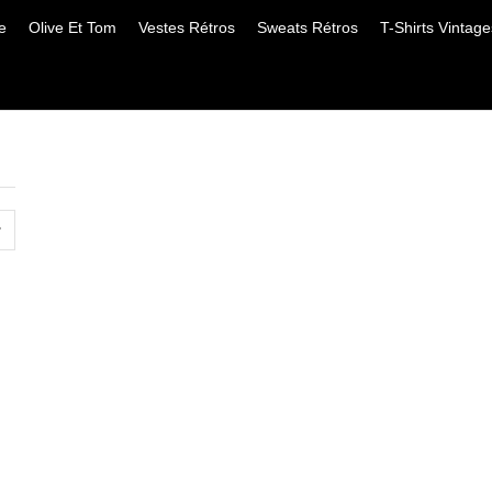
e
Olive Et Tom
Vestes Rétros
Sweats Rétros
T-Shirts Vintage