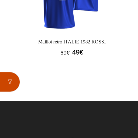
Maillot rétro ITALIE 1982 ROSSI
Le
Le
49
€
69
€
prix
prix
initial
actuel
était :
est :
69€.
49€.