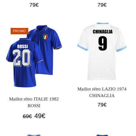
79
€
79
€
PROMO
Maillot rétro LAZIO 1974
CHINAGLIA
Maillot rétro ITALIE 1982
79
€
ROSSI
Le
Le
49
€
69
€
prix
prix
initial
actuel