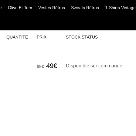
e
Olive Et Tom
Vestes Rétros
Sweats Rétros
T-Shirts Vintage
QUANTITÉ
PRIX
STOCK STATUS
Le
Le
49
€
Disponible sur commande
69
€
prix
prix
initial
actuel
était :
est :
69€.
49€.