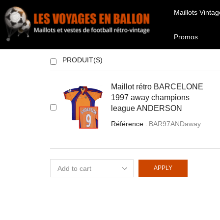
Maillots Vintag
Promos
PRODUIT(S)
Maillot rétro BARCELONE
1997 away champions
league ANDERSON
Référence :
BAR97ANDaway
APPLY