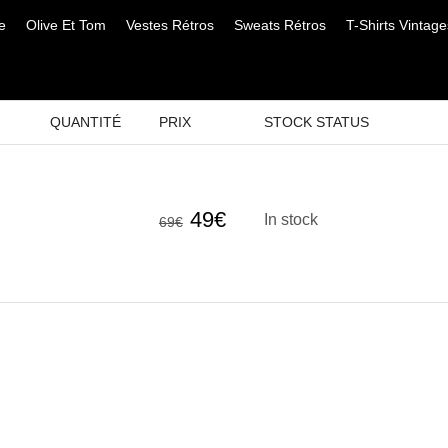
e
Olive Et Tom
Vestes Rétros
Sweats Rétros
T-Shirts Vintage
QUANTITÉ
PRIX
STOCK STATUS
Le
Le
49
€
In stock
69
€
prix
prix
initial
actuel
était :
est :
69€.
49€.