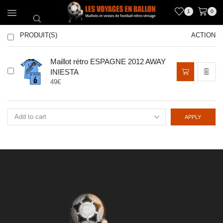
1
0
PRODUIT(S)
ACTION
Maillot rétro ESPAGNE 2012 AWAY
Ce
INIESTA
produit
49
€
a
plusieurs
variations.
Les
APPLY
options
peuvent
être
choisies
sur
la
page
du
produit