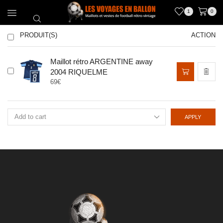
1
0
PRODUIT(S)
ACTION
Maillot rétro ARGENTINE away
Ce
2004 RIQUELME
produit
69
€
a
plusieurs
variations.
Les
APPLY
options
peuvent
être
choisies
sur
la
page
du
produit