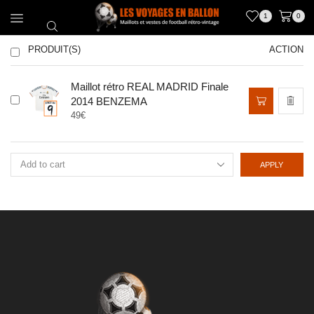
1
0
PRODUIT(S)
ACTION
Maillot rétro REAL MADRID Finale
Ce
2014 BENZEMA
produit
49
€
a
plusieurs
variations.
Les
APPLY
options
peuvent
être
choisies
sur
la
page
du
produit