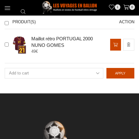
1
0
PRODUIT(S)
ACTION
Maillot rétro PORTUGAL 2000
Ce
NUNO GOMES
produit
49
€
a
plusieurs
variations.
Les
APPLY
options
peuvent
être
choisies
sur
la
page
du
produit