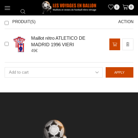
1
0
PRODUIT(S)
ACTION
Maillot rétro ATLETICO DE
Ce
MADRID 1996 VIERI
produit
49
€
a
plusieurs
variations.
Les
APPLY
options
peuvent
être
choisies
sur
la
page
du
produit