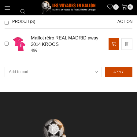
1
0
PRODUIT(S)
ACTION
Maillot rétro REAL MADRID away
Ce
2014 KROOS
produit
49
€
a
plusieurs
variations.
Les
APPLY
options
peuvent
être
choisies
sur
la
page
du
produit