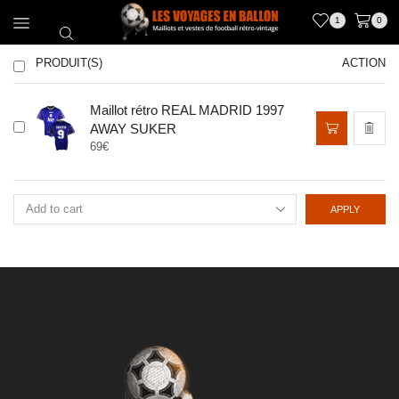
1
0
PRODUIT(S)
ACTION
Maillot rétro REAL MADRID 1997
Ce
AWAY SUKER
produit
69
€
a
plusieurs
variations.
Les
APPLY
options
peuvent
être
choisies
sur
la
page
du
produit