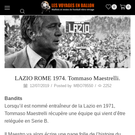
0
0
LAZIO ROME 1974. Tommaso Maestrelli.
12/07/2019
/
Posted by
MBO78550
/
2252
Bandits
Lorsqu’il est nommé entraîneur de la Lazio en 1971,
Tommaso Maestrelli récupère une équipe qui vient d’être
reléguée en Serie B.
Il Maestro va alors écrire une page folle de l’histoire du