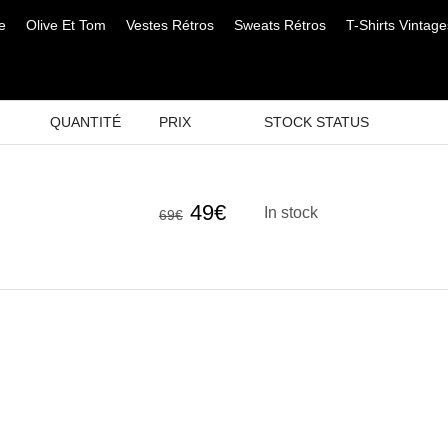
e
Olive Et Tom
Vestes Rétros
Sweats Rétros
T-Shirts Vintage
QUANTITÉ
PRIX
STOCK STATUS
Le
Le
49
€
In stock
69
€
prix
prix
initial
actuel
était :
est :
69€.
49€.