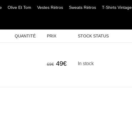
e
Olive Et Tom
Vestes Rétros
Sweats Rétros
T-Shirts Vintage
QUANTITÉ
PRIX
STOCK STATUS
Le
Le
49
€
In stock
69
€
prix
prix
initial
actuel
était :
est :
69€.
49€.